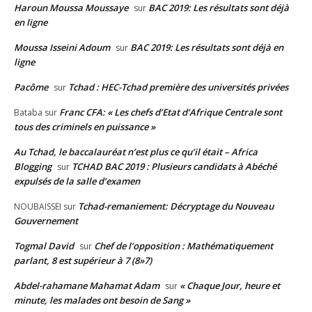
Haroun Moussa Moussaye
BAC 2019: Les résultats sont déjà
sur
en ligne
Moussa Isseini Adoum
BAC 2019: Les résultats sont déjà en
sur
ligne
Pacôme
Tchad : HEC-Tchad première des universités privées
sur
Franc CFA: « Les chefs d’Etat d’Afrique Centrale sont
Bataba
sur
tous des criminels en puissance »
Au Tchad, le baccalauréat n’est plus ce qu’il était – Africa
Blogging
TCHAD BAC 2019 : Plusieurs candidats à Abéché
sur
expulsés de la salle d’examen
Tchad-remaniement: Décryptage du Nouveau
NOUBAISSEI
sur
Gouvernement
Togmal David
Chef de l’opposition : Mathématiquement
sur
parlant, 8 est supérieur à 7 (8»7)
Abdel-rahamane Mahamat Adam
« Chaque Jour, heure et
sur
minute, les malades ont besoin de Sang »