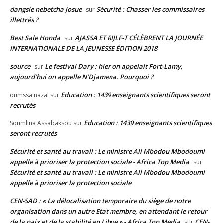
dangsie nebetcha josue
Sécurité : Chasser les commissaires
sur
illettrés ?
Best Sale Honda
AJASSA ET RIJLF-T CÉLÈBRENT LA JOURNÉE
sur
INTERNATIONALE DE LA JEUNESSE ÉDITION 2018
source
Le festival Dary : hier on appelait Fort-Lamy,
sur
aujourd’hui on appelle N’Djamena. Pourquoi ?
Education : 1439 enseignants scientifiques seront
oumssa nazal
sur
recrutés
Education : 1439 enseignants scientifiques
Soumlina Assabaksou
sur
seront recrutés
Sécurité et santé au travail : Le ministre Ali Mbodou Mbodoumi
appelle à prioriser la protection sociale - Africa Top Media
sur
Sécurité et santé au travail : Le ministre Ali Mbodou Mbodoumi
appelle à prioriser la protection sociale
CEN-SAD : « La délocalisation temporaire du siège de notre
organisation dans un autre Etat membre, en attendant le retour
de la paix et de la stabilité en Libye » - Africa Top Media
CEN-
sur