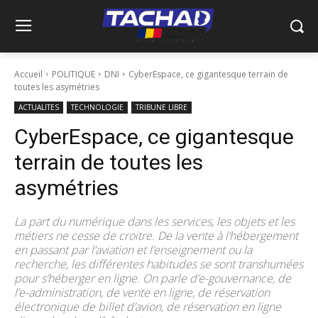
Accueil
POLITIQUE
DNI
CyberEspace, ce gigantesque terrain de
toutes les asymétries
ACTUALITES
TECHNOLOGIE
TRIBUNE LIBRE
CyberEspace, ce gigantesque
terrain de toutes les
asymétries
La part du numérique dans les services, les objets et les
métiers ne cesse de croitre. De la vente à l’hébergement
en passant par l’aviation et l’enseignement ou la
recherche, les différentes habitudes se sont transhumées
pour s’héberger en ligne. On parle d’e-gouvernance, de
l’e-administration, de vente en ligne, de réservation
électronique de billet d’avion, de réservation en ligne