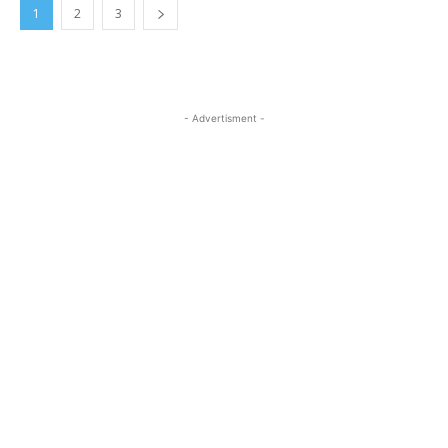
1
2
3
- Advertisment -