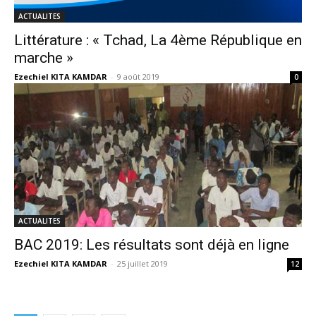
ACTUALITES
Littérature : « Tchad, La 4ème République en
marche »
Ezechiel KITA KAMDAR
-
9 août 2019
0
ACTUALITES
BAC 2019: Les résultats sont déjà en ligne
Ezechiel KITA KAMDAR
-
25 juillet 2019
12