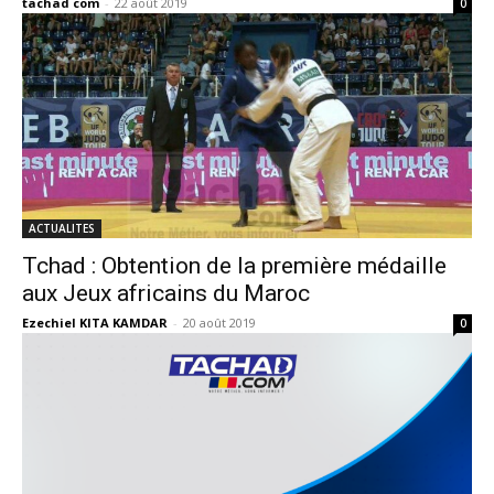
tachad com
-
22 août 2019
0
ACTUALITES
Tchad : Obtention de la première médaille
aux Jeux africains du Maroc
Ezechiel KITA KAMDAR
-
20 août 2019
0