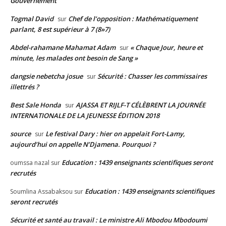
Gouvernement
Togmal David
Chef de l’opposition : Mathématiquement
sur
parlant, 8 est supérieur à 7 (8»7)
Abdel-rahamane Mahamat Adam
« Chaque Jour, heure et
sur
minute, les malades ont besoin de Sang »
dangsie nebetcha josue
Sécurité : Chasser les commissaires
sur
illettrés ?
Best Sale Honda
AJASSA ET RIJLF-T CÉLÈBRENT LA JOURNÉE
sur
INTERNATIONALE DE LA JEUNESSE ÉDITION 2018
source
Le festival Dary : hier on appelait Fort-Lamy,
sur
aujourd’hui on appelle N’Djamena. Pourquoi ?
Education : 1439 enseignants scientifiques seront
oumssa nazal
sur
recrutés
Education : 1439 enseignants scientifiques
Soumlina Assabaksou
sur
seront recrutés
Sécurité et santé au travail : Le ministre Ali Mbodou Mbodoumi