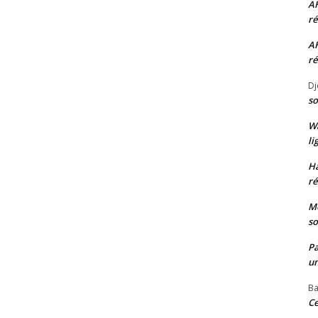
A
ré
A
ré
Dj
so
W
li
H
ré
Mo
so
P
un
Ba
Ce