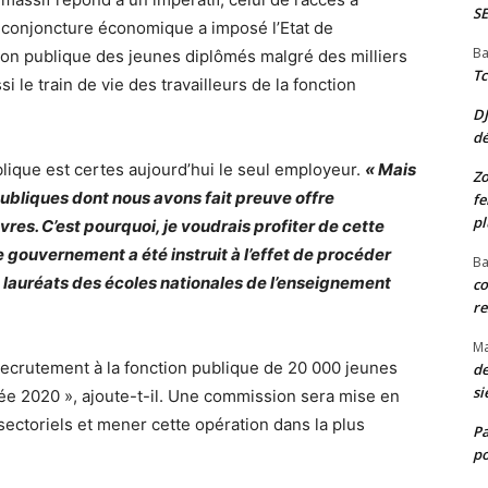
S
a conjoncture économique a imposé l’Etat de
Ba
tion publique des jeunes diplômés malgré des milliers
Tc
 le train de vie des travailleurs de la fonction
D
d
ublique est certes aujourd’hui le seul employeur.
« Mais
Zo
ubliques dont nous avons fait preuve offre
fe
pl
s. C’est pourquoi, je voudrais profiter de cette
 gouvernement a été instruit à l’effet de procéder
Ba
s lauréats des écoles nationales de l’enseignement
co
re
M
recrutement à la fonction publique de 20 000 jeunes
de
si
née 2020 », ajoute-t-il. Une commission sera mise en
 sectoriels et mener cette opération dans la plus
P
po