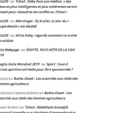
ls235
Tchad : Déby face aux médias, « des
sur
sures plus intelligentes et plus cohérentes seront
isent pour résoudres les conflits au Tchad »
ls235
Nécrologie : DJ Arafat, la star du «
sur
upé-décalé » est décédé
ls235
Idriss Deby, regarde comment on traite
sur
s soldats
ick Webpage
ÉGYPTE, PAYS HÔTE DE LA CAN
sur
19
glia Italia Mondiali 2019
Sport : Faut-il
sur
’une sportive soit belle pour être sponsorisée ?
Batha-Ouest : Les autorités aux côtés des
oussa
sur
mmes agriculteurs
Batha-Ouest : Les
cksouna Capitaine Jérémie
sur
torités aux côtés des femmes agriculteurs
Tchad : Abdelhadi Annadjib
akar Ibrahim
sur
ussouf conseille aux tchadiens d’apprendre plus