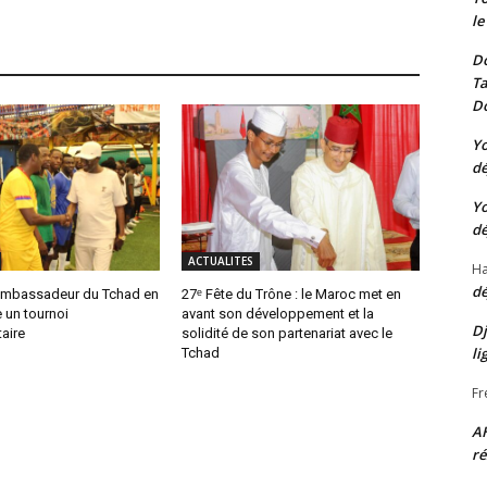
le
Do
Ta
Do
Yo
dé
Yo
dé
ACTUALITES
Ha
dé
Ambassadeur du Tchad en
27ᵉ Fête du Trône : le Maroc met en
 un tournoi
avant son développement et la
Dj
taire
solidité de son partenariat avec le
li
Tchad
Fr
A
ré