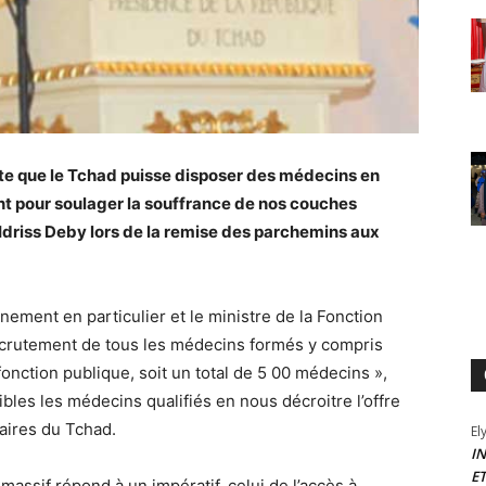
rte que le Tchad puisse disposer des médecins en
 pour soulager la souffrance de nos couches
Idriss Deby lors de la remise des parchemins aux
nement en particulier et le ministre de la Fonction
crutement de tous les médecins formés y compris
fonction publique, soit un total de 5 00 médecins »,
ibles les médecins qualifiés en nous décroitre l’offre
taires du Tchad.
El
I
E
massif répond à un impératif, celui de l’accès à