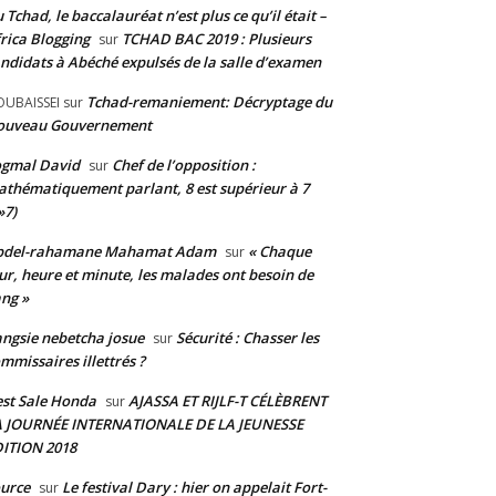
 Tchad, le baccalauréat n’est plus ce qu’il était –
rica Blogging
TCHAD BAC 2019 : Plusieurs
sur
ndidats à Abéché expulsés de la salle d’examen
Tchad-remaniement: Décryptage du
UBAISSEI
sur
ouveau Gouvernement
ogmal David
Chef de l’opposition :
sur
thématiquement parlant, 8 est supérieur à 7
»7)
bdel-rahamane Mahamat Adam
« Chaque
sur
ur, heure et minute, les malades ont besoin de
ng »
ngsie nebetcha josue
Sécurité : Chasser les
sur
mmissaires illettrés ?
st Sale Honda
AJASSA ET RIJLF-T CÉLÈBRENT
sur
A JOURNÉE INTERNATIONALE DE LA JEUNESSE
ITION 2018
urce
Le festival Dary : hier on appelait Fort-
sur