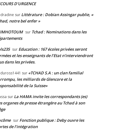
ECOURS D’URGENCE
Littérature : Dobian Assingar publie, «
dradine
sur
had, notre bel enfer »
JIMHOTOUM
Tchad : Nominations dans les
sur
épartements
ls235
Education : 167 écoles privées seront
sur
rmées et les enseignants de l’Etat n’interviendront
us dans les privées.
«TCHAD S.A : un clan familial
duross1441
sur
rrompu, les milliards de Glencore et la
sponsabilité de la Suisse»
La HAMA invite les correspondants (es)
assa
sur
s organes de presse étrangère au Tchad à son
ège
acôme
Fonction publique : Deby ouvre les
sur
rtes de l’intégration