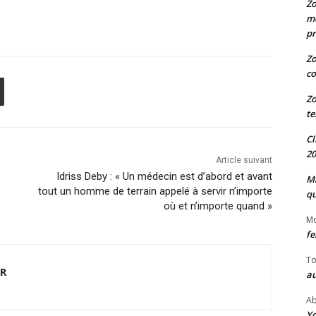
Zo
me
pr
Zo
co
Zo
te
Cl
20
Article suivant
Idriss Deby : « Un médecin est d’abord et avant
Ma
tout un homme de terrain appelé à servir n’importe
qu
où et n’importe quand »
M
fe
To
AR
au
Ab
Yo