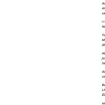
Au
Af
ca
NO
N
T
Ma
(8
A
Jo
Sa
da
co
Be
L
ÉD
so