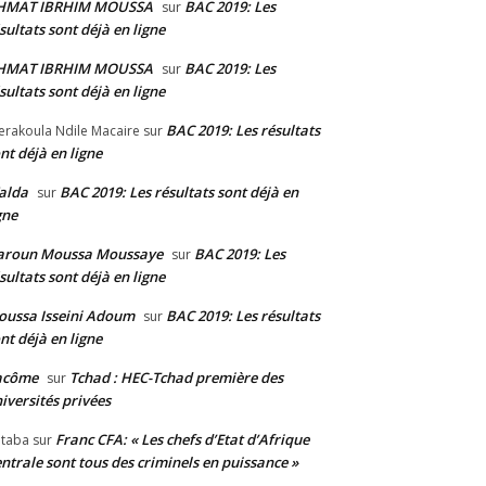
HMAT IBRHIM MOUSSA
BAC 2019: Les
sur
sultats sont déjà en ligne
HMAT IBRHIM MOUSSA
BAC 2019: Les
sur
sultats sont déjà en ligne
BAC 2019: Les résultats
erakoula Ndile Macaire
sur
nt déjà en ligne
alda
BAC 2019: Les résultats sont déjà en
sur
gne
aroun Moussa Moussaye
BAC 2019: Les
sur
sultats sont déjà en ligne
ussa Isseini Adoum
BAC 2019: Les résultats
sur
nt déjà en ligne
acôme
Tchad : HEC-Tchad première des
sur
iversités privées
Franc CFA: « Les chefs d’Etat d’Afrique
taba
sur
ntrale sont tous des criminels en puissance »