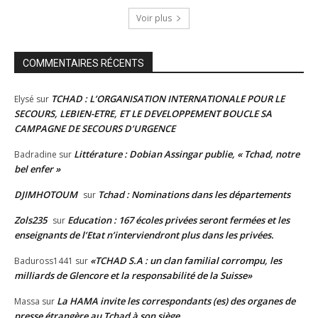
Voir plus
COMMENTAIRES RÉCENTS
TCHAD : L’ORGANISATION INTERNATIONALE POUR LE
Elysé
sur
SECOURS, LEBIEN-ETRE, ET LE DEVELOPPEMENT BOUCLE SA
CAMPAGNE DE SECOURS D’URGENCE
Littérature : Dobian Assingar publie, « Tchad, notre
Badradine
sur
bel enfer »
DJIMHOTOUM
Tchad : Nominations dans les départements
sur
Zols235
Education : 167 écoles privées seront fermées et les
sur
enseignants de l’Etat n’interviendront plus dans les privées.
«TCHAD S.A : un clan familial corrompu, les
Baduross1441
sur
milliards de Glencore et la responsabilité de la Suisse»
La HAMA invite les correspondants (es) des organes de
Massa
sur
presse étrangère au Tchad à son siège