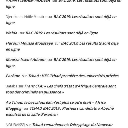
AHMAT IBRHIM MOUSSA
BAC 2019: Les résultats sont déjà en
sur
ligne
BAC 2019: Les résultats sont déjà en
Djerakoula Ndile Macaire
sur
ligne
Walda
BAC 2019: Les résultats sont déjà en ligne
sur
Haroun Moussa Moussaye
BAC 2019: Les résultats sont déjà
sur
en ligne
Moussa Isseini Adoum
BAC 2019: Les résultats sont déjà en
sur
ligne
Pacôme
Tchad : HEC-Tchad première des universités privées
sur
Franc CFA: « Les chefs d’Etat d’Afrique Centrale sont
Bataba
sur
tous des criminels en puissance »
Au Tchad, le baccalauréat n’est plus ce qu’il était – Africa
Blogging
TCHAD BAC 2019 : Plusieurs candidats à Abéché
sur
expulsés de la salle d’examen
Tchad-remaniement: Décryptage du Nouveau
NOUBAISSEI
sur