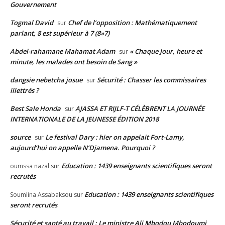
Gouvernement
Togmal David
Chef de l’opposition : Mathématiquement
sur
parlant, 8 est supérieur à 7 (8»7)
Abdel-rahamane Mahamat Adam
« Chaque Jour, heure et
sur
minute, les malades ont besoin de Sang »
dangsie nebetcha josue
Sécurité : Chasser les commissaires
sur
illettrés ?
Best Sale Honda
AJASSA ET RIJLF-T CÉLÈBRENT LA JOURNÉE
sur
INTERNATIONALE DE LA JEUNESSE ÉDITION 2018
source
Le festival Dary : hier on appelait Fort-Lamy,
sur
aujourd’hui on appelle N’Djamena. Pourquoi ?
Education : 1439 enseignants scientifiques seront
oumssa nazal
sur
recrutés
Education : 1439 enseignants scientifiques
Soumlina Assabaksou
sur
seront recrutés
Sécurité et santé au travail : Le ministre Ali Mbodou Mbodoumi