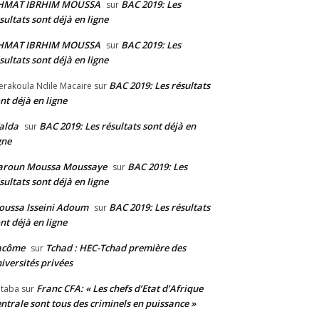
HMAT IBRHIM MOUSSA
BAC 2019: Les
sur
sultats sont déjà en ligne
HMAT IBRHIM MOUSSA
BAC 2019: Les
sur
sultats sont déjà en ligne
BAC 2019: Les résultats
erakoula Ndile Macaire
sur
nt déjà en ligne
alda
BAC 2019: Les résultats sont déjà en
sur
gne
aroun Moussa Moussaye
BAC 2019: Les
sur
sultats sont déjà en ligne
ussa Isseini Adoum
BAC 2019: Les résultats
sur
nt déjà en ligne
acôme
Tchad : HEC-Tchad première des
sur
iversités privées
Franc CFA: « Les chefs d’Etat d’Afrique
taba
sur
ntrale sont tous des criminels en puissance »