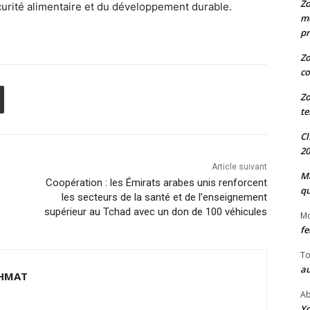
Zo
écurité alimentaire et du développement durable.
me
pr
Zo
co
Zo
te
Cl
20
Article suivant
Ma
Coopération : les Émirats arabes unis renforcent
qu
les secteurs de la santé et de l’enseignement
supérieur au Tchad avec un don de 100 véhicules
M
fe
To
au
HMAT
Ab
Yo