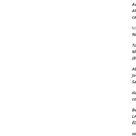
Au
Af
ca
NO
N
T
Ma
(8
A
Jo
Sa
da
co
Be
L
ÉD
so