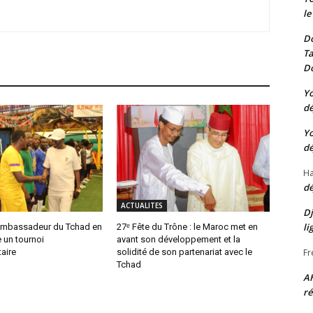
le
Do
Ta
Do
Yo
dé
Yo
dé
Ha
dé
ACTUALITES
Dj
li
Ambassadeur du Tchad en
27ᵉ Fête du Trône : le Maroc met en
 un tournoi
avant son développement et la
Fr
taire
solidité de son partenariat avec le
Tchad
A
ré