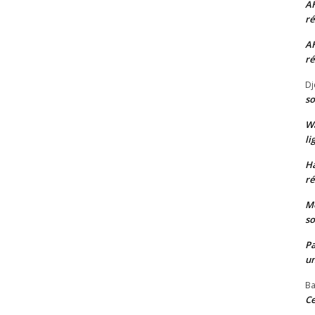
A
ré
A
ré
Dj
so
W
li
H
ré
Mo
so
P
un
Ba
Ce