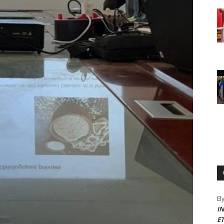
El
I
E