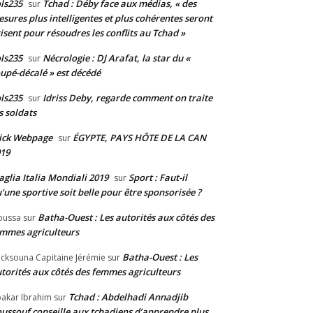
ls235
Tchad : Déby face aux médias, « des
sur
sures plus intelligentes et plus cohérentes seront
isent pour résoudres les conflits au Tchad »
ls235
Nécrologie : DJ Arafat, la star du «
sur
upé-décalé » est décédé
ls235
Idriss Deby, regarde comment on traite
sur
s soldats
ick Webpage
ÉGYPTE, PAYS HÔTE DE LA CAN
sur
19
glia Italia Mondiali 2019
Sport : Faut-il
sur
’une sportive soit belle pour être sponsorisée ?
Batha-Ouest : Les autorités aux côtés des
oussa
sur
mmes agriculteurs
Batha-Ouest : Les
cksouna Capitaine Jérémie
sur
torités aux côtés des femmes agriculteurs
Tchad : Abdelhadi Annadjib
akar Ibrahim
sur
ussouf conseille aux tchadiens d’apprendre plus