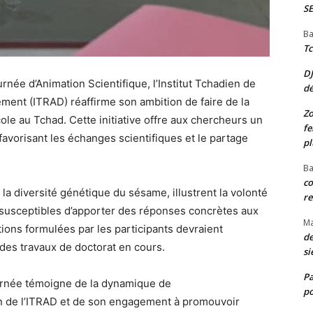
S
Ba
Tc
D
rnée d’Animation Scientifique, l’Institut Tchadien de
d
nt (ITRAD) réaffirme son ambition de faire de la
Zo
le au Tchad. Cette initiative offre aux chercheurs un
fe
 favorisant les échanges scientifiques et le partage
pl
Ba
co
a diversité génétique du sésame, illustrent la volonté
re
s susceptibles d’apporter des réponses concrètes aux
M
ations formulées par les participants devraient
de
 des travaux de doctorat en cours.
si
P
ournée témoigne de la dynamique de
po
in de l’ITRAD et de son engagement à promouvoir