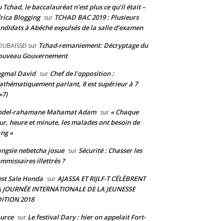
 Tchad, le baccalauréat n’est plus ce qu’il était –
rica Blogging
TCHAD BAC 2019 : Plusieurs
sur
ndidats à Abéché expulsés de la salle d’examen
Tchad-remaniement: Décryptage du
UBAISSEI
sur
ouveau Gouvernement
ogmal David
Chef de l’opposition :
sur
thématiquement parlant, 8 est supérieur à 7
»7)
bdel-rahamane Mahamat Adam
« Chaque
sur
ur, heure et minute, les malades ont besoin de
ng »
ngsie nebetcha josue
Sécurité : Chasser les
sur
mmissaires illettrés ?
st Sale Honda
AJASSA ET RIJLF-T CÉLÈBRENT
sur
A JOURNÉE INTERNATIONALE DE LA JEUNESSE
ITION 2018
urce
Le festival Dary : hier on appelait Fort-
sur