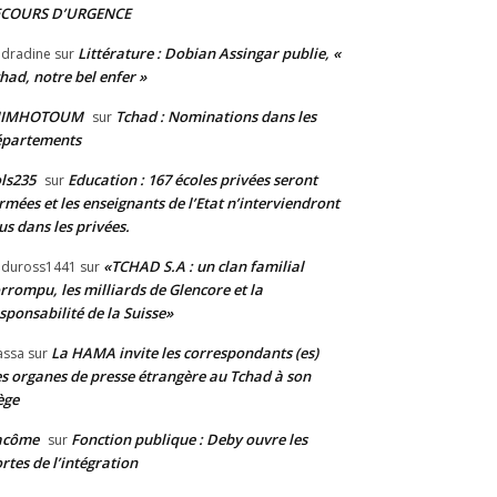
ECOURS D’URGENCE
Littérature : Dobian Assingar publie, «
dradine
sur
had, notre bel enfer »
JIMHOTOUM
Tchad : Nominations dans les
sur
épartements
ls235
Education : 167 écoles privées seront
sur
rmées et les enseignants de l’Etat n’interviendront
us dans les privées.
«TCHAD S.A : un clan familial
duross1441
sur
rrompu, les milliards de Glencore et la
sponsabilité de la Suisse»
La HAMA invite les correspondants (es)
assa
sur
s organes de presse étrangère au Tchad à son
ège
acôme
Fonction publique : Deby ouvre les
sur
rtes de l’intégration