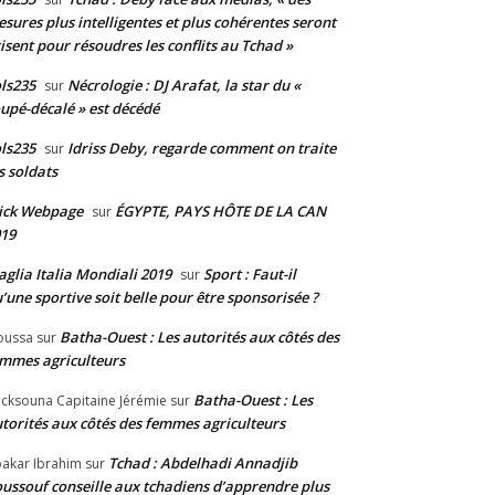
sures plus intelligentes et plus cohérentes seront
isent pour résoudres les conflits au Tchad »
ls235
Nécrologie : DJ Arafat, la star du «
sur
upé-décalé » est décédé
ls235
Idriss Deby, regarde comment on traite
sur
s soldats
ick Webpage
ÉGYPTE, PAYS HÔTE DE LA CAN
sur
19
glia Italia Mondiali 2019
Sport : Faut-il
sur
’une sportive soit belle pour être sponsorisée ?
Batha-Ouest : Les autorités aux côtés des
oussa
sur
mmes agriculteurs
Batha-Ouest : Les
cksouna Capitaine Jérémie
sur
torités aux côtés des femmes agriculteurs
Tchad : Abdelhadi Annadjib
akar Ibrahim
sur
ussouf conseille aux tchadiens d’apprendre plus