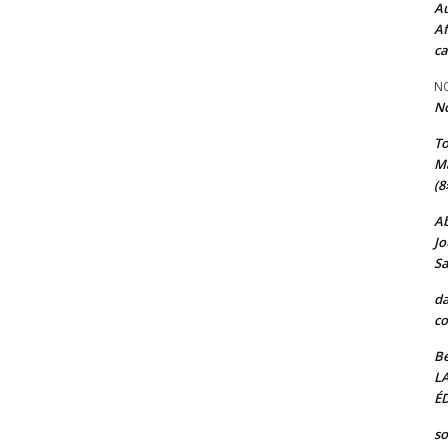
Au
Af
ca
NO
N
T
Ma
(8
A
Jo
Sa
da
co
Be
L
ÉD
so