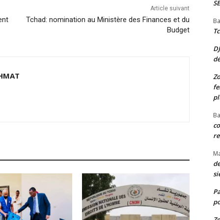
S
Article suivant
ent
Tchad: nomination au Ministère des Finances et du
Ba
Budget
Tc
D
d
HMAT
Zo
fe
pl
Ba
co
re
M
de
si
P
po
Zo