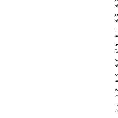
A
ré
A
ré
Dj
so
W
li
H
ré
Mo
so
P
un
Ba
Ce