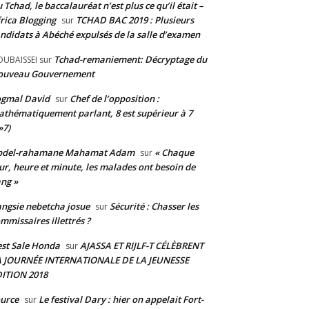
 Tchad, le baccalauréat n’est plus ce qu’il était –
rica Blogging
TCHAD BAC 2019 : Plusieurs
sur
ndidats à Abéché expulsés de la salle d’examen
Tchad-remaniement: Décryptage du
UBAISSEI
sur
ouveau Gouvernement
ogmal David
Chef de l’opposition :
sur
thématiquement parlant, 8 est supérieur à 7
»7)
bdel-rahamane Mahamat Adam
« Chaque
sur
ur, heure et minute, les malades ont besoin de
ng »
ngsie nebetcha josue
Sécurité : Chasser les
sur
mmissaires illettrés ?
st Sale Honda
AJASSA ET RIJLF-T CÉLÈBRENT
sur
A JOURNÉE INTERNATIONALE DE LA JEUNESSE
ITION 2018
urce
Le festival Dary : hier on appelait Fort-
sur