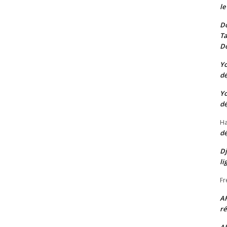
le
Do
Ta
Do
Yo
dé
Yo
dé
Ha
dé
Dj
li
Fr
A
ré