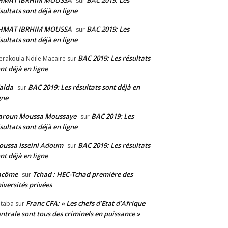
HMAT IBRHIM MOUSSA
BAC 2019: Les
sur
sultats sont déjà en ligne
HMAT IBRHIM MOUSSA
BAC 2019: Les
sur
sultats sont déjà en ligne
BAC 2019: Les résultats
erakoula Ndile Macaire
sur
nt déjà en ligne
alda
BAC 2019: Les résultats sont déjà en
sur
gne
aroun Moussa Moussaye
BAC 2019: Les
sur
sultats sont déjà en ligne
ussa Isseini Adoum
BAC 2019: Les résultats
sur
nt déjà en ligne
acôme
Tchad : HEC-Tchad première des
sur
iversités privées
Franc CFA: « Les chefs d’Etat d’Afrique
taba
sur
ntrale sont tous des criminels en puissance »