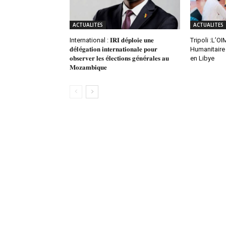
ACTUALITES
ACTUALITES
International : 𝐈𝐑𝐈 𝐝é𝐩𝐥𝐨𝐢𝐞 𝐮𝐧𝐞
Tripoli :L’O
𝐝é𝐥é𝐠𝐚𝐭𝐢𝐨𝐧 𝐢𝐧𝐭𝐞𝐫𝐧𝐚𝐭𝐢𝐨𝐧𝐚𝐥𝐞 𝐩𝐨𝐮𝐫
Humanitaire
𝐨𝐛𝐬𝐞𝐫𝐯𝐞𝐫 𝐥𝐞𝐬 é𝐥𝐞𝐜𝐭𝐢𝐨𝐧𝐬 𝐠é𝐧é𝐫𝐚𝐥𝐞𝐬 𝐚𝐮
en Libye
𝐌𝐨𝐳𝐚𝐦𝐛𝐢𝐪𝐮𝐞