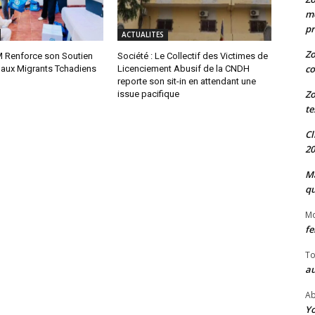
me
pr
ACTUALITES
Zo
IM Renforce son Soutien
Société : Le Collectif des Victimes de
co
 aux Migrants Tchadiens
Licenciement Abusif de la CNDH
reporte son sit-in en attendant une
Zo
issue pacifique
te
Cl
20
Ma
qu
M
fe
To
au
Ab
Yo