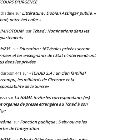
ECOURS D’URGENCE
Littérature : Dobian Assingar publie, «
dradine
sur
had, notre bel enfer »
JIMHOTOUM
Tchad : Nominations dans les
sur
épartements
ls235
Education : 167 écoles privées seront
sur
rmées et les enseignants de l’Etat n’interviendront
us dans les privées.
«TCHAD S.A : un clan familial
duross1441
sur
rrompu, les milliards de Glencore et la
sponsabilité de la Suisse»
La HAMA invite les correspondants (es)
assa
sur
s organes de presse étrangère au Tchad à son
ège
acôme
Fonction publique : Deby ouvre les
sur
rtes de l’intégration
ls235
Tchad : Déby face aux médias, « des
sur