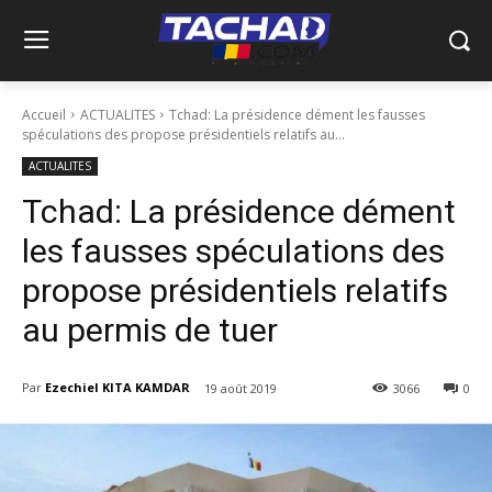
Accueil
ACTUALITES
Tchad: La présidence dément les fausses
spéculations des propose présidentiels relatifs au...
ACTUALITES
Tchad: La présidence dément
les fausses spéculations des
propose présidentiels relatifs
au permis de tuer
Par
Ezechiel KITA KAMDAR
19 août 2019
3066
0