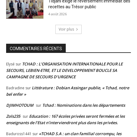
Tidjani exige le reversement immédiat des
recettes au Trésor public
4 août 2026
Voir plus
COMMENTAIRES RÉCENTS
TCHAD : L’ORGANISATION INTERNATIONALE POUR LE
Elysé
sur
SECOURS, LEBIEN-ETRE, ET LE DEVELOPPEMENT BOUCLE SA
CAMPAGNE DE SECOURS D’URGENCE
Littérature : Dobian Assingar publie, « Tchad, notre
Badradine
sur
bel enfer »
DJIMHOTOUM
Tchad : Nominations dans les départements
sur
Zols235
Education : 167 écoles privées seront fermées et les
sur
enseignants de l’Etat n’interviendront plus dans les privées.
«TCHAD S.A : un clan familial corrompu, les
Baduross1441
sur