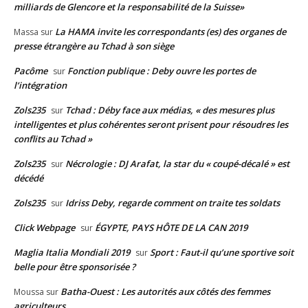
milliards de Glencore et la responsabilité de la Suisse»
La HAMA invite les correspondants (es) des organes de
Massa
sur
presse étrangère au Tchad à son siège
Pacôme
Fonction publique : Deby ouvre les portes de
sur
l’intégration
Zols235
Tchad : Déby face aux médias, « des mesures plus
sur
intelligentes et plus cohérentes seront prisent pour résoudres les
conflits au Tchad »
Zols235
Nécrologie : DJ Arafat, la star du « coupé-décalé » est
sur
décédé
Zols235
Idriss Deby, regarde comment on traite tes soldats
sur
Click Webpage
ÉGYPTE, PAYS HÔTE DE LA CAN 2019
sur
Maglia Italia Mondiali 2019
Sport : Faut-il qu’une sportive soit
sur
belle pour être sponsorisée ?
Batha-Ouest : Les autorités aux côtés des femmes
Moussa
sur
agriculteurs