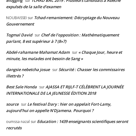
Blogging
TCHAD BAC 2019 : Plusieurs candidats à Abéché
sur
expulsés de la salle d’examen
Tchad-remaniement: Décryptage du Nouveau
NOUBAISSEI
sur
Gouvernement
Togmal David
Chef de l’opposition : Mathématiquement
sur
parlant, 8 est supérieur à 7 (8»7)
Abdel-rahamane Mahamat Adam
« Chaque Jour, heure et
sur
minute, les malades ont besoin de Sang »
dangsie nebetcha josue
Sécurité : Chasser les commissaires
sur
illettrés ?
Best Sale Honda
AJASSA ET RIJLF-T CÉLÈBRENT LA JOURNÉE
sur
INTERNATIONALE DE LA JEUNESSE ÉDITION 2018
source
Le festival Dary : hier on appelait Fort-Lamy,
sur
aujourd’hui on appelle N’Djamena. Pourquoi ?
Education : 1439 enseignants scientifiques seront
oumssa nazal
sur
recrutés