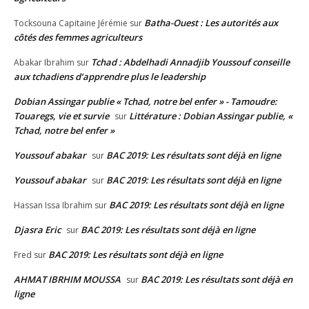
Batha-Ouest : Les autorités aux
Tocksouna Capitaine Jérémie
sur
côtés des femmes agriculteurs
Tchad : Abdelhadi Annadjib Youssouf conseille
Abakar Ibrahim
sur
aux tchadiens d’apprendre plus le leadership
Dobian Assingar publie « Tchad, notre bel enfer » - Tamoudre:
Touaregs, vie et survie
Littérature : Dobian Assingar publie, «
sur
Tchad, notre bel enfer »
Youssouf abakar
BAC 2019: Les résultats sont déjà en ligne
sur
Youssouf abakar
BAC 2019: Les résultats sont déjà en ligne
sur
BAC 2019: Les résultats sont déjà en ligne
Hassan Issa Ibrahim
sur
Djasra Eric
BAC 2019: Les résultats sont déjà en ligne
sur
BAC 2019: Les résultats sont déjà en ligne
Fred
sur
AHMAT IBRHIM MOUSSA
BAC 2019: Les résultats sont déjà en
sur
ligne