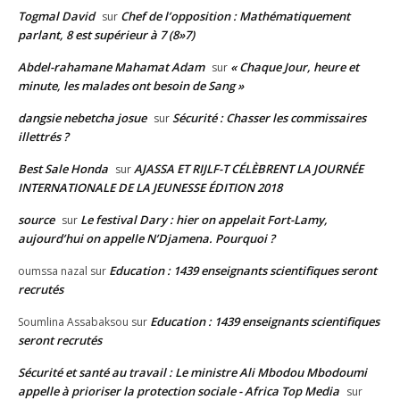
Togmal David
Chef de l’opposition : Mathématiquement
sur
parlant, 8 est supérieur à 7 (8»7)
Abdel-rahamane Mahamat Adam
« Chaque Jour, heure et
sur
minute, les malades ont besoin de Sang »
dangsie nebetcha josue
Sécurité : Chasser les commissaires
sur
illettrés ?
Best Sale Honda
AJASSA ET RIJLF-T CÉLÈBRENT LA JOURNÉE
sur
INTERNATIONALE DE LA JEUNESSE ÉDITION 2018
source
Le festival Dary : hier on appelait Fort-Lamy,
sur
aujourd’hui on appelle N’Djamena. Pourquoi ?
Education : 1439 enseignants scientifiques seront
oumssa nazal
sur
recrutés
Education : 1439 enseignants scientifiques
Soumlina Assabaksou
sur
seront recrutés
Sécurité et santé au travail : Le ministre Ali Mbodou Mbodoumi
appelle à prioriser la protection sociale - Africa Top Media
sur