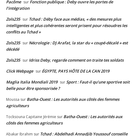
Pacôme
Fonction publique : Deby ouvre les portes de
sur
l’intégration
Zols235
Tchad : Déby face aux médias, « des mesures plus
sur
intelligentes et plus cohérentes seront prisent pour résoudres les
conflits au Tchad »
Zols235
Nécrologie : DJ Arafat, la star du « coupé-décalé » est
sur
décédé
Zols235
Idriss Deby, regarde comment on traite tes soldats
sur
Click Webpage
ÉGYPTE, PAYS HÔTE DE LA CAN 2019
sur
Maglia Italia Mondiali 2019
Sport : Faut-il qu’une sportive soit
sur
belle pour être sponsorisée ?
Batha-Ouest : Les autorités aux côtés des femmes
Moussa
sur
agriculteurs
Batha-Ouest : Les autorités aux
Tocksouna Capitaine Jérémie
sur
côtés des femmes agriculteurs
Tchad : Abdelhadi Annadjib Youssouf conseille
Abakar Ibrahim
sur