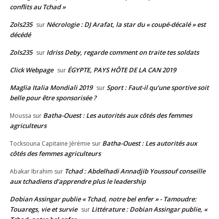
conflits au Tchad »
Zols235
Nécrologie : DJ Arafat, la star du « coupé-décalé » est
sur
décédé
Zols235
Idriss Deby, regarde comment on traite tes soldats
sur
Click Webpage
ÉGYPTE, PAYS HÔTE DE LA CAN 2019
sur
Maglia Italia Mondiali 2019
Sport : Faut-il qu’une sportive soit
sur
belle pour être sponsorisée ?
Batha-Ouest : Les autorités aux côtés des femmes
Moussa
sur
agriculteurs
Batha-Ouest : Les autorités aux
Tocksouna Capitaine Jérémie
sur
côtés des femmes agriculteurs
Tchad : Abdelhadi Annadjib Youssouf conseille
Abakar Ibrahim
sur
aux tchadiens d’apprendre plus le leadership
Dobian Assingar publie « Tchad, notre bel enfer » - Tamoudre:
Touaregs, vie et survie
Littérature : Dobian Assingar publie, «
sur