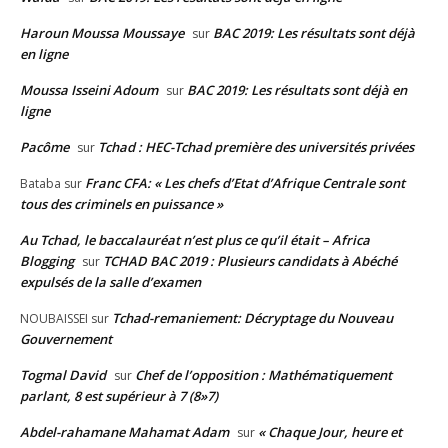
Haroun Moussa Moussaye
BAC 2019: Les résultats sont déjà
sur
en ligne
Moussa Isseini Adoum
BAC 2019: Les résultats sont déjà en
sur
ligne
Pacôme
Tchad : HEC-Tchad première des universités privées
sur
Franc CFA: « Les chefs d’Etat d’Afrique Centrale sont
Bataba
sur
tous des criminels en puissance »
Au Tchad, le baccalauréat n’est plus ce qu’il était – Africa
Blogging
TCHAD BAC 2019 : Plusieurs candidats à Abéché
sur
expulsés de la salle d’examen
Tchad-remaniement: Décryptage du Nouveau
NOUBAISSEI
sur
Gouvernement
Togmal David
Chef de l’opposition : Mathématiquement
sur
parlant, 8 est supérieur à 7 (8»7)
Abdel-rahamane Mahamat Adam
« Chaque Jour, heure et
sur