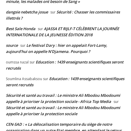
minute, les malades ont besoin de Sang »
dangsie nebetcha josue
Sécurité : Chasser les commissaires
sur
illettrés ?
Best Sale Honda
AJASSA ET RIJLF-T CÉLÈBRENT LA JOURNÉE
sur
INTERNATIONALE DE LA JEUNESSE ÉDITION 2018
source
Le festival Dary : hier on appelait Fort-Lamy,
sur
aujourd’hui on appelle N’Djamena. Pourquoi ?
Education : 1439 enseignants scientifiques seront
oumssa nazal
sur
recrutés
Education : 1439 enseignants scientifiques
Soumlina Assabaksou
sur
seront recrutés
Sécurité et santé au travail : Le ministre Ali Mbodou Mbodoumi
appelle à prioriser la protection sociale - Africa Top Media
sur
Sécurité et santé au travail : Le ministre Ali Mbodou Mbodoumi
appelle à prioriser la protection sociale
CEN-SAD : « La délocalisation temporaire du siège de notre
organisation dans un autre Etat membre, en attendant le retour