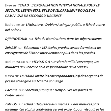
TCHAD : L’ORGANISATION INTERNATIONALE POUR LE
Elysé
sur
SECOURS, LEBIEN-ETRE, ET LE DEVELOPPEMENT BOUCLE SA
CAMPAGNE DE SECOURS D’URGENCE
Littérature : Dobian Assingar publie, « Tchad, notre
Badradine
sur
bel enfer »
DJIMHOTOUM
Tchad : Nominations dans les départements
sur
Zols235
Education : 167 écoles privées seront fermées et les
sur
enseignants de l’Etat n’interviendront plus dans les privées.
«TCHAD S.A : un clan familial corrompu, les
Baduross1441
sur
milliards de Glencore et la responsabilité de la Suisse»
La HAMA invite les correspondants (es) des organes de
Massa
sur
presse étrangère au Tchad à son siège
Pacôme
Fonction publique : Deby ouvre les portes de
sur
l’intégration
Zols235
Tchad : Déby face aux médias, « des mesures plus
sur
intelligentes et plus cohérentes seront prisent pour résoudres les