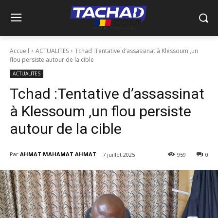
Accueil
ACTUALITES
Tchad :Tentative d’assassinat à Klessoum ,un
flou persiste autour de la cible
ACTUALITES
Tchad :Tentative d’assassinat
à Klessoum ,un flou persiste
autour de la cible
Par
AHMAT MAHAMAT AHMAT
7 juillet 2025
959
0