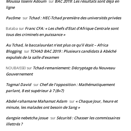
Moussa Isseini Adoum
BAC 2019: Les résultats sont déjà en
sur
ligne
Pacôme
Tchad : HEC-Tchad première des universités privées
sur
Franc CFA: « Les chefs d’Etat d’Afrique Centrale sont
Bataba
sur
tous des criminels en puissance »
Au Tchad, le baccalauréat n’est plus ce qu’il était – Africa
Blogging
TCHAD BAC 2019 : Plusieurs candidats à Abéché
sur
expulsés de la salle d’examen
Tchad-remaniement: Décryptage du Nouveau
NOUBAISSEI
sur
Gouvernement
Togmal David
Chef de l’opposition : Mathématiquement
sur
parlant, 8 est supérieur à 7 (8»7)
Abdel-rahamane Mahamat Adam
« Chaque Jour, heure et
sur
minute, les malades ont besoin de Sang »
dangsie nebetcha josue
Sécurité : Chasser les commissaires
sur
illettrés ?