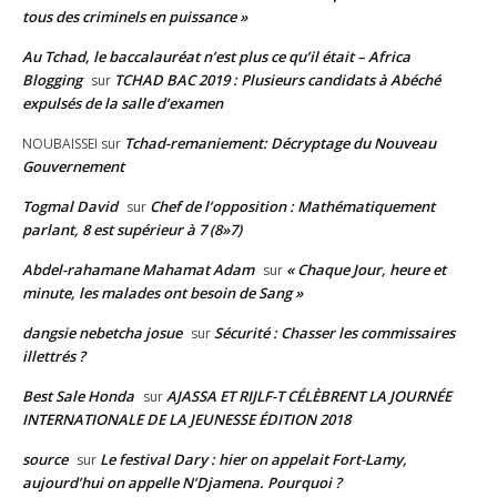
tous des criminels en puissance »
Au Tchad, le baccalauréat n’est plus ce qu’il était – Africa
Blogging
TCHAD BAC 2019 : Plusieurs candidats à Abéché
sur
expulsés de la salle d’examen
Tchad-remaniement: Décryptage du Nouveau
NOUBAISSEI
sur
Gouvernement
Togmal David
Chef de l’opposition : Mathématiquement
sur
parlant, 8 est supérieur à 7 (8»7)
Abdel-rahamane Mahamat Adam
« Chaque Jour, heure et
sur
minute, les malades ont besoin de Sang »
dangsie nebetcha josue
Sécurité : Chasser les commissaires
sur
illettrés ?
Best Sale Honda
AJASSA ET RIJLF-T CÉLÈBRENT LA JOURNÉE
sur
INTERNATIONALE DE LA JEUNESSE ÉDITION 2018
source
Le festival Dary : hier on appelait Fort-Lamy,
sur
aujourd’hui on appelle N’Djamena. Pourquoi ?