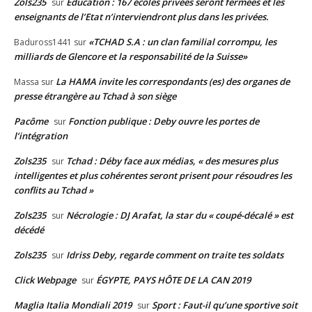
Zols235
Education : 167 écoles privées seront fermées et les
sur
enseignants de l’Etat n’interviendront plus dans les privées.
«TCHAD S.A : un clan familial corrompu, les
Baduross1441
sur
milliards de Glencore et la responsabilité de la Suisse»
La HAMA invite les correspondants (es) des organes de
Massa
sur
presse étrangère au Tchad à son siège
Pacôme
Fonction publique : Deby ouvre les portes de
sur
l’intégration
Zols235
Tchad : Déby face aux médias, « des mesures plus
sur
intelligentes et plus cohérentes seront prisent pour résoudres les
conflits au Tchad »
Zols235
Nécrologie : DJ Arafat, la star du « coupé-décalé » est
sur
décédé
Zols235
Idriss Deby, regarde comment on traite tes soldats
sur
Click Webpage
ÉGYPTE, PAYS HÔTE DE LA CAN 2019
sur
Maglia Italia Mondiali 2019
Sport : Faut-il qu’une sportive soit
sur