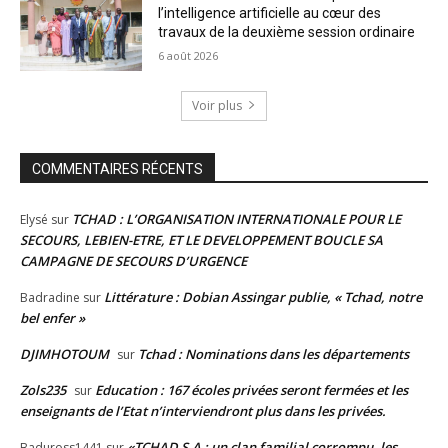
l’intelligence artificielle au cœur des
travaux de la deuxième session ordinaire
6 août 2026
Voir plus
COMMENTAIRES RÉCENTS
TCHAD : L’ORGANISATION INTERNATIONALE POUR LE
Elysé
sur
SECOURS, LEBIEN-ETRE, ET LE DEVELOPPEMENT BOUCLE SA
CAMPAGNE DE SECOURS D’URGENCE
Littérature : Dobian Assingar publie, « Tchad, notre
Badradine
sur
bel enfer »
DJIMHOTOUM
Tchad : Nominations dans les départements
sur
Zols235
Education : 167 écoles privées seront fermées et les
sur
enseignants de l’Etat n’interviendront plus dans les privées.
«TCHAD S.A : un clan familial corrompu, les
Baduross1441
sur