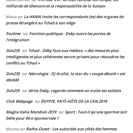
milliards de Glencore et la responsabilité de la Suisse»
La HAMA invite les correspondants (es) des organes de
Massa
sur
presse étrangère au Tchad à son siège
Pacôme
Fonction publique : Deby ouvre les portes de
sur
l’intégration
Zols235
Tchad : Déby face aux médias, « des mesures plus
sur
intelligentes et plus cohérentes seront prisent pour résoudres les
conflits au Tchad »
Zols235
Nécrologie : DJ Arafat, la star du « coupé-décalé » est
sur
décédé
Zols235
Idriss Deby, regarde comment on traite tes soldats
sur
Click Webpage
ÉGYPTE, PAYS HÔTE DE LA CAN 2019
sur
Maglia Italia Mondiali 2019
Sport : Faut-il qu’une sportive soit
sur
belle pour être sponsorisée ?
Batha-Ouest : Les autorités aux côtés des femmes
Moussa
sur