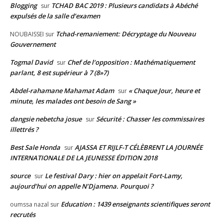
Blogging
TCHAD BAC 2019 : Plusieurs candidats à Abéché
sur
expulsés de la salle d’examen
Tchad-remaniement: Décryptage du Nouveau
NOUBAISSEI
sur
Gouvernement
Togmal David
Chef de l’opposition : Mathématiquement
sur
parlant, 8 est supérieur à 7 (8»7)
Abdel-rahamane Mahamat Adam
« Chaque Jour, heure et
sur
minute, les malades ont besoin de Sang »
dangsie nebetcha josue
Sécurité : Chasser les commissaires
sur
illettrés ?
Best Sale Honda
AJASSA ET RIJLF-T CÉLÈBRENT LA JOURNÉE
sur
INTERNATIONALE DE LA JEUNESSE ÉDITION 2018
source
Le festival Dary : hier on appelait Fort-Lamy,
sur
aujourd’hui on appelle N’Djamena. Pourquoi ?
Education : 1439 enseignants scientifiques seront
oumssa nazal
sur
recrutés