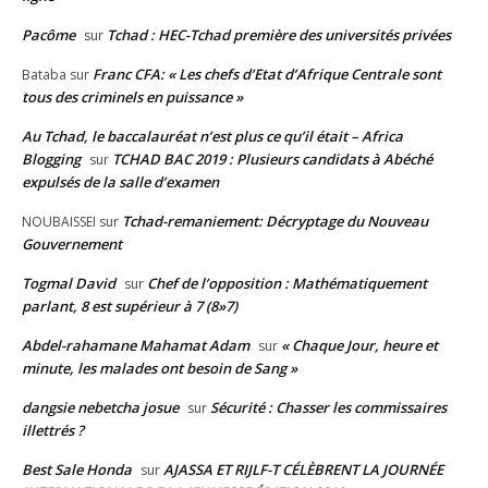
Pacôme
Tchad : HEC-Tchad première des universités privées
sur
Franc CFA: « Les chefs d’Etat d’Afrique Centrale sont
Bataba
sur
tous des criminels en puissance »
Au Tchad, le baccalauréat n’est plus ce qu’il était – Africa
Blogging
TCHAD BAC 2019 : Plusieurs candidats à Abéché
sur
expulsés de la salle d’examen
Tchad-remaniement: Décryptage du Nouveau
NOUBAISSEI
sur
Gouvernement
Togmal David
Chef de l’opposition : Mathématiquement
sur
parlant, 8 est supérieur à 7 (8»7)
Abdel-rahamane Mahamat Adam
« Chaque Jour, heure et
sur
minute, les malades ont besoin de Sang »
dangsie nebetcha josue
Sécurité : Chasser les commissaires
sur
illettrés ?
Best Sale Honda
AJASSA ET RIJLF-T CÉLÈBRENT LA JOURNÉE
sur