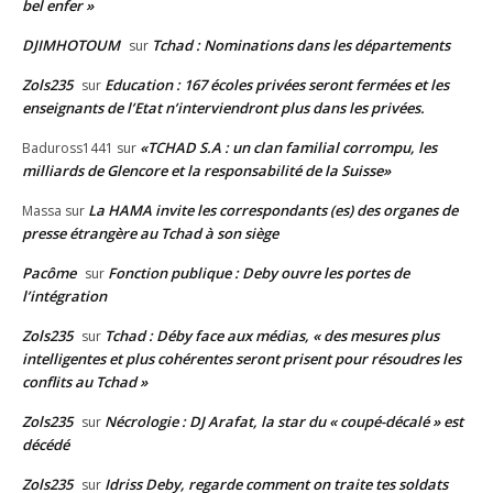
bel enfer »
DJIMHOTOUM
Tchad : Nominations dans les départements
sur
Zols235
Education : 167 écoles privées seront fermées et les
sur
enseignants de l’Etat n’interviendront plus dans les privées.
«TCHAD S.A : un clan familial corrompu, les
Baduross1441
sur
milliards de Glencore et la responsabilité de la Suisse»
La HAMA invite les correspondants (es) des organes de
Massa
sur
presse étrangère au Tchad à son siège
Pacôme
Fonction publique : Deby ouvre les portes de
sur
l’intégration
Zols235
Tchad : Déby face aux médias, « des mesures plus
sur
intelligentes et plus cohérentes seront prisent pour résoudres les
conflits au Tchad »
Zols235
Nécrologie : DJ Arafat, la star du « coupé-décalé » est
sur
décédé
Zols235
Idriss Deby, regarde comment on traite tes soldats
sur