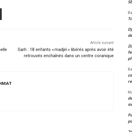
S
Ba
Tc
D
d
Article suivant
Zo
elle
Sarh : 18 enfants « madjiri » libérés après avoir été
fe
retrouvés enchaînés dans un centre coranique
pl
Ba
co
re
HMAT
M
de
si
P
po
Zo