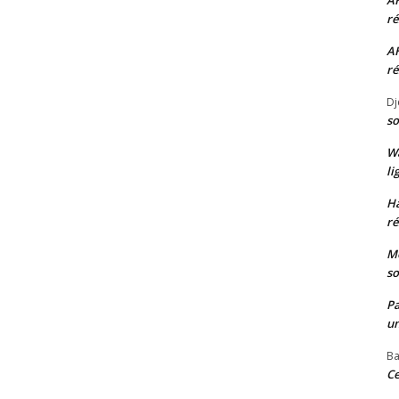
A
ré
A
ré
Dj
so
W
li
H
ré
Mo
so
P
un
Ba
Ce