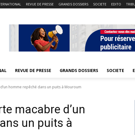
TERNATIONAL
REVUE DE PRESSE
GRANDS DOSSIERS
SOCIETE
EDITO
TRIB
NAL
REVUE DE PRESSE
GRANDS DOSSIERS
SOCIETE
e d’un homme repêché dans un puits à Mouroum
erte macabre d’un
ns un puits à