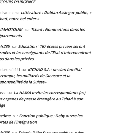
ECOURS D’URGENCE
Littérature : Dobian Assingar publie, «
dradine
sur
had, notre bel enfer »
JIMHOTOUM
Tchad : Nominations dans les
sur
épartements
ls235
Education : 167 écoles privées seront
sur
rmées et les enseignants de l’Etat n’interviendront
us dans les privées.
«TCHAD S.A : un clan familial
duross1441
sur
rrompu, les milliards de Glencore et la
sponsabilité de la Suisse»
La HAMA invite les correspondants (es)
assa
sur
s organes de presse étrangère au Tchad à son
ège
acôme
Fonction publique : Deby ouvre les
sur
rtes de l’intégration
ls235
Tchad : Déby face aux médias, « des
sur