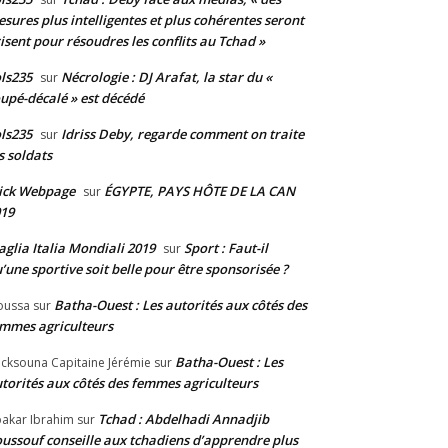
sures plus intelligentes et plus cohérentes seront
isent pour résoudres les conflits au Tchad »
ls235
Nécrologie : DJ Arafat, la star du «
sur
upé-décalé » est décédé
ls235
Idriss Deby, regarde comment on traite
sur
s soldats
ick Webpage
ÉGYPTE, PAYS HÔTE DE LA CAN
sur
19
glia Italia Mondiali 2019
Sport : Faut-il
sur
’une sportive soit belle pour être sponsorisée ?
Batha-Ouest : Les autorités aux côtés des
oussa
sur
mmes agriculteurs
Batha-Ouest : Les
cksouna Capitaine Jérémie
sur
torités aux côtés des femmes agriculteurs
Tchad : Abdelhadi Annadjib
akar Ibrahim
sur
ussouf conseille aux tchadiens d’apprendre plus