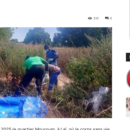
510
0
025 le quartier Mouroum, à Laï, où le corps sans vie