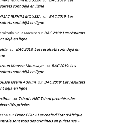
HMAT IBRHIM MOUSSA
BAC 2019: Les
sur
sultats sont déjà en ligne
HMAT IBRHIM MOUSSA
BAC 2019: Les
sur
sultats sont déjà en ligne
BAC 2019: Les résultats
erakoula Ndile Macaire
sur
nt déjà en ligne
alda
BAC 2019: Les résultats sont déjà en
sur
gne
aroun Moussa Moussaye
BAC 2019: Les
sur
sultats sont déjà en ligne
ussa Isseini Adoum
BAC 2019: Les résultats
sur
nt déjà en ligne
acôme
Tchad : HEC-Tchad première des
sur
iversités privées
Franc CFA: « Les chefs d’Etat d’Afrique
taba
sur
ntrale sont tous des criminels en puissance »