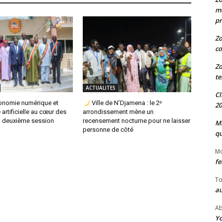
me
pr
Zo
co
Zo
te
ACTUALITES
Cl
conomie numérique et
Ville de N’Djamena : le 2ᵉ
20
e artificielle au cœur des
arrondissement mène un
la deuxième session
recensement nocturne pour ne laisser
Ma
personne de côté
qu
M
fe
To
au
Ab
Yo