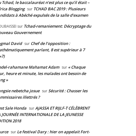
 Tchad, le baccalauréat n’est plus ce qu’il était –
rica Blogging
TCHAD BAC 2019 : Plusieurs
sur
ndidats à Abéché expulsés de la salle d’examen
Tchad-remaniement: Décryptage du
UBAISSEI
sur
ouveau Gouvernement
ogmal David
Chef de l’opposition :
sur
thématiquement parlant, 8 est supérieur à 7
»7)
bdel-rahamane Mahamat Adam
« Chaque
sur
ur, heure et minute, les malades ont besoin de
ng »
ngsie nebetcha josue
Sécurité : Chasser les
sur
mmissaires illettrés ?
st Sale Honda
AJASSA ET RIJLF-T CÉLÈBRENT
sur
A JOURNÉE INTERNATIONALE DE LA JEUNESSE
ITION 2018
urce
Le festival Dary : hier on appelait Fort-
sur