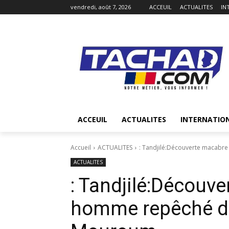
vendredi, août 7, 2026
ACCEUIL
ACTUALITES
IN
ACCEUIL
ACTUALITES
INTERNATIO
Accueil
ACTUALITES
: Tandjilé:Découverte macabr
ACTUALITES
: Tandjilé:Découv
homme repêché da