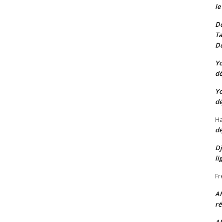
le
Do
Ta
Do
Yo
dé
Yo
dé
Ha
dé
Dj
li
Fr
A
ré