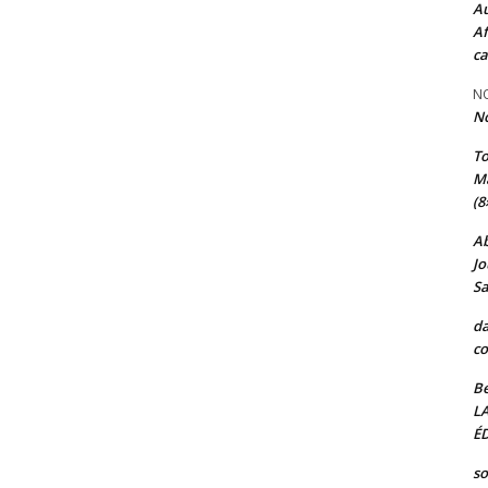
Au
Af
ca
NO
N
T
Ma
(8
A
Jo
Sa
da
co
Be
L
ÉD
so