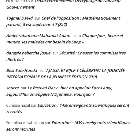
Tchad-remaniement: Décryptage du Nouveau
NOUBAISSEI
sur
Gouvernement
Togmal David
Chef de l’opposition : Mathématiquement
sur
parlant, 8 est supérieur à 7 (8»7)
Abdel-rahamane Mahamat Adam
« Chaque Jour, heure et
sur
minute, les malades ont besoin de Sang »
dangsie nebetcha josue
Sécurité : Chasser les commissaires
sur
illettrés ?
Best Sale Honda
AJASSA ET RIJLF-T CÉLÈBRENT LA JOURNÉE
sur
INTERNATIONALE DE LA JEUNESSE ÉDITION 2018
source
Le festival Dary : hier on appelait Fort-Lamy,
sur
aujourd’hui on appelle N’Djamena. Pourquoi ?
Education : 1439 enseignants scientifiques seront
oumssa nazal
sur
recrutés
Education : 1439 enseignants scientifiques
Soumlina Assabaksou
sur
seront recrutés