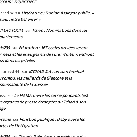
ECOURS D’URGENCE
Littérature : Dobian Assingar publie, «
dradine
sur
had, notre bel enfer »
JIMHOTOUM
Tchad : Nominations dans les
sur
épartements
ls235
Education : 167 écoles privées seront
sur
rmées et les enseignants de l’Etat n’interviendront
us dans les privées.
«TCHAD S.A : un clan familial
duross1441
sur
rrompu, les milliards de Glencore et la
sponsabilité de la Suisse»
La HAMA invite les correspondants (es)
assa
sur
s organes de presse étrangère au Tchad à son
ège
acôme
Fonction publique : Deby ouvre les
sur
rtes de l’intégration
ls235
Tchad : Déby face aux médias, « des
sur