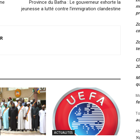
une
Province du Batha : Le gouverneur exhorte la
me
jeunesse a lutté contre l’immigration clandestine
pr
Zo
co
AR
Zo
te
Cl
20
Ma
qu
M
fe
To
au
Ab
ACTUALITES
Yo