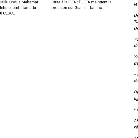
 Haliki Choua Mahamat
Crise à la FIFA : l’UEFA maintient la
le
éfis et ambitions du
pression sur Gianni Infantino
au CESCE
Do
Ta
Do
Yo
dé
Yo
dé
Ha
dé
Dj
li
Fr
A
ré