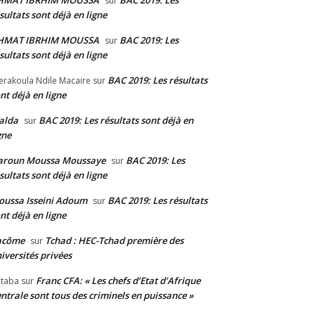
HMAT IBRHIM MOUSSA
BAC 2019: Les
sur
sultats sont déjà en ligne
HMAT IBRHIM MOUSSA
BAC 2019: Les
sur
sultats sont déjà en ligne
BAC 2019: Les résultats
erakoula Ndile Macaire
sur
nt déjà en ligne
alda
BAC 2019: Les résultats sont déjà en
sur
gne
aroun Moussa Moussaye
BAC 2019: Les
sur
sultats sont déjà en ligne
ussa Isseini Adoum
BAC 2019: Les résultats
sur
nt déjà en ligne
acôme
Tchad : HEC-Tchad première des
sur
iversités privées
Franc CFA: « Les chefs d’Etat d’Afrique
taba
sur
ntrale sont tous des criminels en puissance »