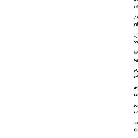
A
ré
A
ré
Dj
so
W
li
H
ré
Mo
so
P
un
Ba
Ce