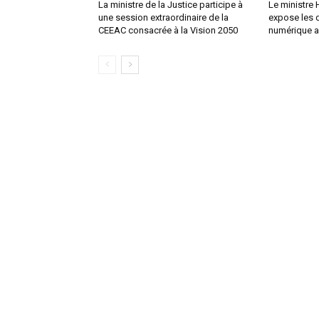
La ministre de la Justice participe à
Le ministre
une session extraordinaire de la
expose les d
CEEAC consacrée à la Vision 2050
numérique 