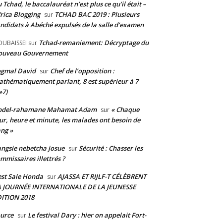
 Tchad, le baccalauréat n’est plus ce qu’il était –
rica Blogging
TCHAD BAC 2019 : Plusieurs
sur
ndidats à Abéché expulsés de la salle d’examen
Tchad-remaniement: Décryptage du
UBAISSEI
sur
ouveau Gouvernement
ogmal David
Chef de l’opposition :
sur
thématiquement parlant, 8 est supérieur à 7
»7)
bdel-rahamane Mahamat Adam
« Chaque
sur
ur, heure et minute, les malades ont besoin de
ng »
ngsie nebetcha josue
Sécurité : Chasser les
sur
mmissaires illettrés ?
st Sale Honda
AJASSA ET RIJLF-T CÉLÈBRENT
sur
A JOURNÉE INTERNATIONALE DE LA JEUNESSE
ITION 2018
urce
Le festival Dary : hier on appelait Fort-
sur