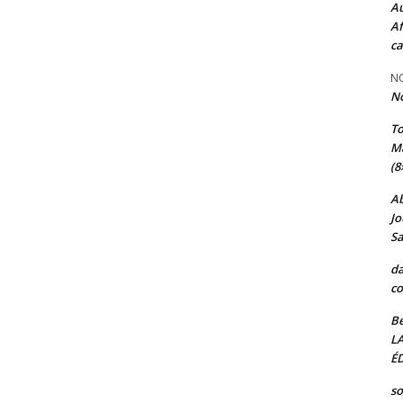
Au
Af
ca
NO
N
T
Ma
(8
A
Jo
Sa
da
co
Be
L
ÉD
so