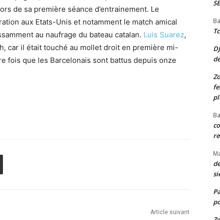
S
 lors de sa première séance d’entrainement. Le
Ba
aration aux Etats-Unis et notamment le match amical
Tc
issamment au naufrage du bateau catalan.
Luis Suarez
,
h, car il était touché au mollet droit en première mi-
D
d
ère fois que les Barcelonais sont battus depuis onze
Zo
fe
pl
Ba
co
re
M
de
si
P
po
Article suivant
Zo