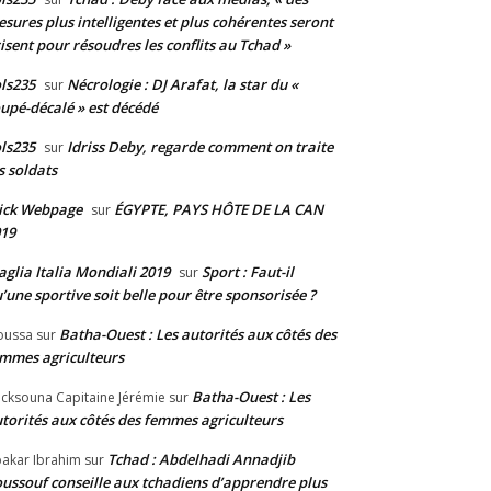
sures plus intelligentes et plus cohérentes seront
isent pour résoudres les conflits au Tchad »
ls235
Nécrologie : DJ Arafat, la star du «
sur
upé-décalé » est décédé
ls235
Idriss Deby, regarde comment on traite
sur
s soldats
ick Webpage
ÉGYPTE, PAYS HÔTE DE LA CAN
sur
19
glia Italia Mondiali 2019
Sport : Faut-il
sur
’une sportive soit belle pour être sponsorisée ?
Batha-Ouest : Les autorités aux côtés des
oussa
sur
mmes agriculteurs
Batha-Ouest : Les
cksouna Capitaine Jérémie
sur
torités aux côtés des femmes agriculteurs
Tchad : Abdelhadi Annadjib
akar Ibrahim
sur
ussouf conseille aux tchadiens d’apprendre plus