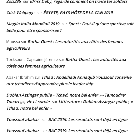
Zols235
Idriss Deby, regarde comment on traite tes soldats
sur
Click Webpage
ÉGYPTE, PAYS HÔTE DE LA CAN 2019
sur
Maglia Italia Mondiali 2019
Sport : Faut-il qu’une sportive soit
sur
belle pour être sponsorisée ?
Batha-Ouest : Les autorités aux côtés des femmes
Moussa
sur
agriculteurs
Batha-Ouest : Les autorités aux
Tocksouna Capitaine Jérémie
sur
côtés des femmes agriculteurs
Tchad : Abdelhadi Annadjib Youssouf conseille
Abakar Ibrahim
sur
aux tchadiens d’apprendre plus le leadership
Dobian Assingar publie « Tchad, notre bel enfer » - Tamoudre:
Touaregs, vie et survie
Littérature : Dobian Assingar publie, «
sur
Tchad, notre bel enfer »
Youssouf abakar
BAC 2019: Les résultats sont déjà en ligne
sur
Youssouf abakar
BAC 2019: Les résultats sont déjà en ligne
sur