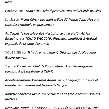
ligne
Pacôme
Tchad : HEC-Tchad première des universités privées
sur
Franc CFA: « Les chefs d’Etat d’Afrique Centrale sont
Bataba
sur
tous des criminels en puissance »
Au Tchad, le baccalauréat n’est plus ce qu’il était – Africa
Blogging
TCHAD BAC 2019 : Plusieurs candidats à Abéché
sur
expulsés de la salle d’examen
Tchad-remaniement: Décryptage du Nouveau
NOUBAISSEI
sur
Gouvernement
Togmal David
Chef de l’opposition : Mathématiquement
sur
parlant, 8 est supérieur à 7 (8»7)
Abdel-rahamane Mahamat Adam
« Chaque Jour, heure et
sur
minute, les malades ont besoin de Sang »
dangsie nebetcha josue
Sécurité : Chasser les commissaires
sur
illettrés ?
Best Sale Honda
AJASSA ET RIJLF-T CÉLÈBRENT LA JOURNÉE
sur