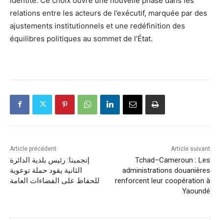
identité. Ce choix ouvre une nouvelle phase dans les
relations entre les acteurs de l’exécutif, marquée par des
ajustements institutionnels et une redéfinition des
équilibres politiques au sommet de l’État.
Article précédent
Article suivant
إنجمينا: رئيس بلدية الدائرة
Tchad–Cameroun : Les
الثانية يقود حملة توعوية
administrations douanières
للحفاظ على الفضاءات العامة
renforcent leur coopération à
Yaoundé