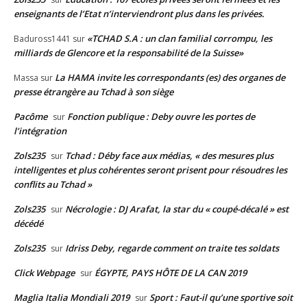
enseignants de l’Etat n’interviendront plus dans les privées.
«TCHAD S.A : un clan familial corrompu, les
Baduross1441
sur
milliards de Glencore et la responsabilité de la Suisse»
La HAMA invite les correspondants (es) des organes de
Massa
sur
presse étrangère au Tchad à son siège
Pacôme
Fonction publique : Deby ouvre les portes de
sur
l’intégration
Zols235
Tchad : Déby face aux médias, « des mesures plus
sur
intelligentes et plus cohérentes seront prisent pour résoudres les
conflits au Tchad »
Zols235
Nécrologie : DJ Arafat, la star du « coupé-décalé » est
sur
décédé
Zols235
Idriss Deby, regarde comment on traite tes soldats
sur
Click Webpage
ÉGYPTE, PAYS HÔTE DE LA CAN 2019
sur
Maglia Italia Mondiali 2019
Sport : Faut-il qu’une sportive soit
sur