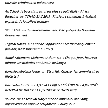
tous des criminels en puissance »
Au Tchad, le baccalauréat n’est plus ce qu’il était – Africa
Blogging
TCHAD BAC 2019 : Plusieurs candidats à Abéché
sur
expulsés de la salle d’examen
Tchad-remaniement: Décryptage du Nouveau
NOUBAISSEI
sur
Gouvernement
Togmal David
Chef de l’opposition : Mathématiquement
sur
parlant, 8 est supérieur à 7 (8»7)
Abdel-rahamane Mahamat Adam
« Chaque Jour, heure et
sur
minute, les malades ont besoin de Sang »
dangsie nebetcha josue
Sécurité : Chasser les commissaires
sur
illettrés ?
Best Sale Honda
AJASSA ET RIJLF-T CÉLÈBRENT LA JOURNÉE
sur
INTERNATIONALE DE LA JEUNESSE ÉDITION 2018
source
Le festival Dary : hier on appelait Fort-Lamy,
sur
aujourd’hui on appelle N’Djamena. Pourquoi ?