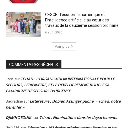
CESCE : l’économie numérique et
l’intelligence artificielle au cœur des
travaux de la deuxième session ordinaire
6 août 2026
Voir plus
COMMENTAIRES RÉCENTS
TCHAD : L’ORGANISATION INTERNATIONALE POUR LE
Elysé
sur
SECOURS, LEBIEN-ETRE, ET LE DEVELOPPEMENT BOUCLE SA
CAMPAGNE DE SECOURS D’URGENCE
Littérature : Dobian Assingar publie, « Tchad, notre
Badradine
sur
bel enfer »
DJIMHOTOUM
Tchad : Nominations dans les départements
sur
Zols235
Education : 167 écoles privées seront fermées et les
sur