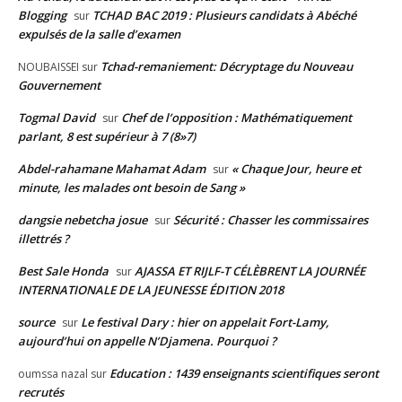
Blogging
TCHAD BAC 2019 : Plusieurs candidats à Abéché
sur
expulsés de la salle d’examen
Tchad-remaniement: Décryptage du Nouveau
NOUBAISSEI
sur
Gouvernement
Togmal David
Chef de l’opposition : Mathématiquement
sur
parlant, 8 est supérieur à 7 (8»7)
Abdel-rahamane Mahamat Adam
« Chaque Jour, heure et
sur
minute, les malades ont besoin de Sang »
dangsie nebetcha josue
Sécurité : Chasser les commissaires
sur
illettrés ?
Best Sale Honda
AJASSA ET RIJLF-T CÉLÈBRENT LA JOURNÉE
sur
INTERNATIONALE DE LA JEUNESSE ÉDITION 2018
source
Le festival Dary : hier on appelait Fort-Lamy,
sur
aujourd’hui on appelle N’Djamena. Pourquoi ?
Education : 1439 enseignants scientifiques seront
oumssa nazal
sur
recrutés