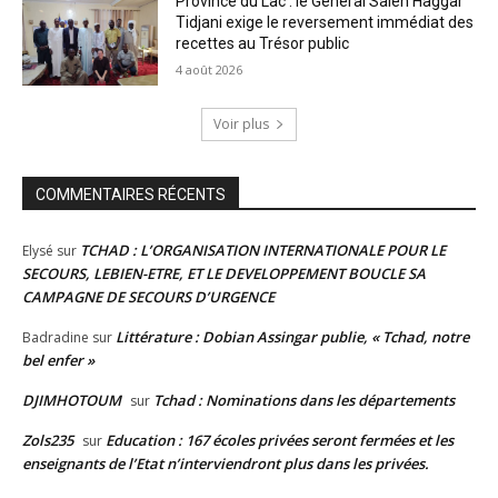
Province du Lac : le Général Saleh Haggar
Tidjani exige le reversement immédiat des
recettes au Trésor public
4 août 2026
Voir plus
COMMENTAIRES RÉCENTS
TCHAD : L’ORGANISATION INTERNATIONALE POUR LE
Elysé
sur
SECOURS, LEBIEN-ETRE, ET LE DEVELOPPEMENT BOUCLE SA
CAMPAGNE DE SECOURS D’URGENCE
Littérature : Dobian Assingar publie, « Tchad, notre
Badradine
sur
bel enfer »
DJIMHOTOUM
Tchad : Nominations dans les départements
sur
Zols235
Education : 167 écoles privées seront fermées et les
sur
enseignants de l’Etat n’interviendront plus dans les privées.