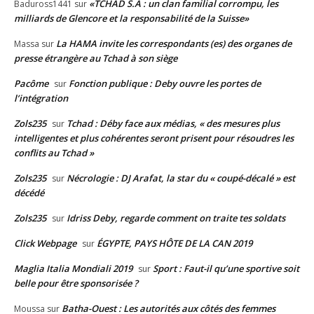
«TCHAD S.A : un clan familial corrompu, les
Baduross1441
sur
milliards de Glencore et la responsabilité de la Suisse»
La HAMA invite les correspondants (es) des organes de
Massa
sur
presse étrangère au Tchad à son siège
Pacôme
Fonction publique : Deby ouvre les portes de
sur
l’intégration
Zols235
Tchad : Déby face aux médias, « des mesures plus
sur
intelligentes et plus cohérentes seront prisent pour résoudres les
conflits au Tchad »
Zols235
Nécrologie : DJ Arafat, la star du « coupé-décalé » est
sur
décédé
Zols235
Idriss Deby, regarde comment on traite tes soldats
sur
Click Webpage
ÉGYPTE, PAYS HÔTE DE LA CAN 2019
sur
Maglia Italia Mondiali 2019
Sport : Faut-il qu’une sportive soit
sur
belle pour être sponsorisée ?
Batha-Ouest : Les autorités aux côtés des femmes
Moussa
sur