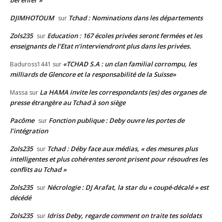
bel enfer »
DJIMHOTOUM
Tchad : Nominations dans les départements
sur
Zols235
Education : 167 écoles privées seront fermées et les
sur
enseignants de l’Etat n’interviendront plus dans les privées.
«TCHAD S.A : un clan familial corrompu, les
Baduross1441
sur
milliards de Glencore et la responsabilité de la Suisse»
La HAMA invite les correspondants (es) des organes de
Massa
sur
presse étrangère au Tchad à son siège
Pacôme
Fonction publique : Deby ouvre les portes de
sur
l’intégration
Zols235
Tchad : Déby face aux médias, « des mesures plus
sur
intelligentes et plus cohérentes seront prisent pour résoudres les
conflits au Tchad »
Zols235
Nécrologie : DJ Arafat, la star du « coupé-décalé » est
sur
décédé
Zols235
Idriss Deby, regarde comment on traite tes soldats
sur