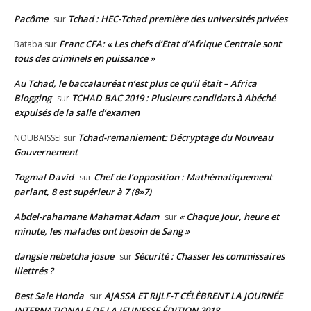
Pacôme
Tchad : HEC-Tchad première des universités privées
sur
Franc CFA: « Les chefs d’Etat d’Afrique Centrale sont
Bataba
sur
tous des criminels en puissance »
Au Tchad, le baccalauréat n’est plus ce qu’il était – Africa
Blogging
TCHAD BAC 2019 : Plusieurs candidats à Abéché
sur
expulsés de la salle d’examen
Tchad-remaniement: Décryptage du Nouveau
NOUBAISSEI
sur
Gouvernement
Togmal David
Chef de l’opposition : Mathématiquement
sur
parlant, 8 est supérieur à 7 (8»7)
Abdel-rahamane Mahamat Adam
« Chaque Jour, heure et
sur
minute, les malades ont besoin de Sang »
dangsie nebetcha josue
Sécurité : Chasser les commissaires
sur
illettrés ?
Best Sale Honda
AJASSA ET RIJLF-T CÉLÈBRENT LA JOURNÉE
sur
INTERNATIONALE DE LA JEUNESSE ÉDITION 2018