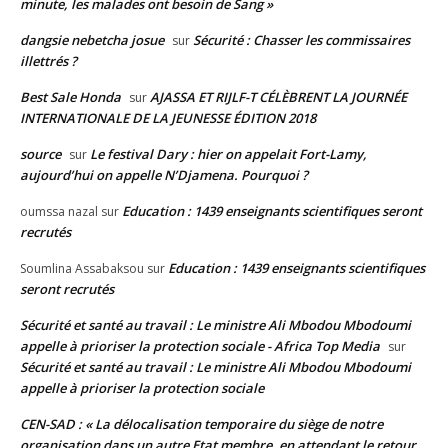
minute, les malades ont besoin de Sang »
dangsie nebetcha josue
Sécurité : Chasser les commissaires
sur
illettrés ?
Best Sale Honda
AJASSA ET RIJLF-T CÉLÈBRENT LA JOURNÉE
sur
INTERNATIONALE DE LA JEUNESSE ÉDITION 2018
source
Le festival Dary : hier on appelait Fort-Lamy,
sur
aujourd’hui on appelle N’Djamena. Pourquoi ?
Education : 1439 enseignants scientifiques seront
oumssa nazal
sur
recrutés
Education : 1439 enseignants scientifiques
Soumlina Assabaksou
sur
seront recrutés
Sécurité et santé au travail : Le ministre Ali Mbodou Mbodoumi
appelle à prioriser la protection sociale - Africa Top Media
sur
Sécurité et santé au travail : Le ministre Ali Mbodou Mbodoumi
appelle à prioriser la protection sociale
CEN-SAD : « La délocalisation temporaire du siège de notre
organisation dans un autre Etat membre, en attendant le retour