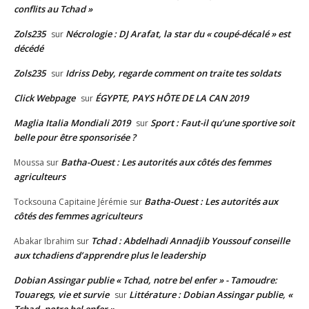
conflits au Tchad »
Zols235
Nécrologie : DJ Arafat, la star du « coupé-décalé » est
sur
décédé
Zols235
Idriss Deby, regarde comment on traite tes soldats
sur
Click Webpage
ÉGYPTE, PAYS HÔTE DE LA CAN 2019
sur
Maglia Italia Mondiali 2019
Sport : Faut-il qu’une sportive soit
sur
belle pour être sponsorisée ?
Batha-Ouest : Les autorités aux côtés des femmes
Moussa
sur
agriculteurs
Batha-Ouest : Les autorités aux
Tocksouna Capitaine Jérémie
sur
côtés des femmes agriculteurs
Tchad : Abdelhadi Annadjib Youssouf conseille
Abakar Ibrahim
sur
aux tchadiens d’apprendre plus le leadership
Dobian Assingar publie « Tchad, notre bel enfer » - Tamoudre:
Touaregs, vie et survie
Littérature : Dobian Assingar publie, «
sur