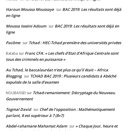
Haroun Moussa Moussaye
BAC 2019: Les résultats sont déjà
sur
en ligne
Moussa Isseini Adoum
BAC 2019: Les résultats sont déjà en
sur
ligne
Pacôme
Tchad : HEC-Tchad première des universités privées
sur
Franc CFA: « Les chefs d’Etat d’Afrique Centrale sont
Bataba
sur
tous des criminels en puissance »
Au Tchad, le baccalauréat n’est plus ce qu’il était – Africa
Blogging
TCHAD BAC 2019 : Plusieurs candidats à Abéché
sur
expulsés de la salle d’examen
Tchad-remaniement: Décryptage du Nouveau
NOUBAISSEI
sur
Gouvernement
Togmal David
Chef de l’opposition : Mathématiquement
sur
parlant, 8 est supérieur à 7 (8»7)
Abdel-rahamane Mahamat Adam
« Chaque Jour, heure et
sur