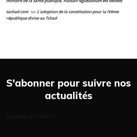
ministre de la santé publique, Hassan Nguéadoum est décédé
tachad com
L’adoption de la constitution pour la IVème
sur
république divise au Tchad
S'abonner pour suivre nos
actualités
[wpforms id="27927"]