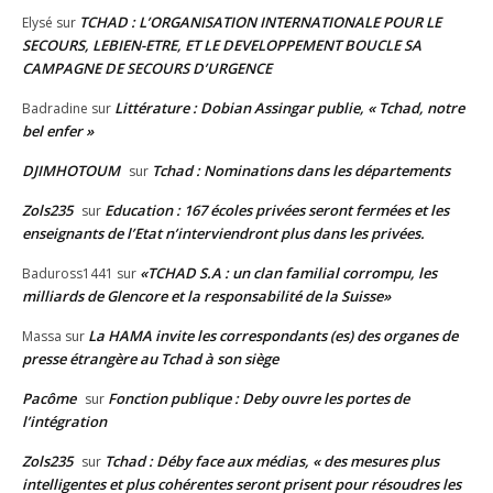
TCHAD : L’ORGANISATION INTERNATIONALE POUR LE
Elysé
sur
SECOURS, LEBIEN-ETRE, ET LE DEVELOPPEMENT BOUCLE SA
CAMPAGNE DE SECOURS D’URGENCE
Littérature : Dobian Assingar publie, « Tchad, notre
Badradine
sur
bel enfer »
DJIMHOTOUM
Tchad : Nominations dans les départements
sur
Zols235
Education : 167 écoles privées seront fermées et les
sur
enseignants de l’Etat n’interviendront plus dans les privées.
«TCHAD S.A : un clan familial corrompu, les
Baduross1441
sur
milliards de Glencore et la responsabilité de la Suisse»
La HAMA invite les correspondants (es) des organes de
Massa
sur
presse étrangère au Tchad à son siège
Pacôme
Fonction publique : Deby ouvre les portes de
sur
l’intégration
Zols235
Tchad : Déby face aux médias, « des mesures plus
sur
intelligentes et plus cohérentes seront prisent pour résoudres les