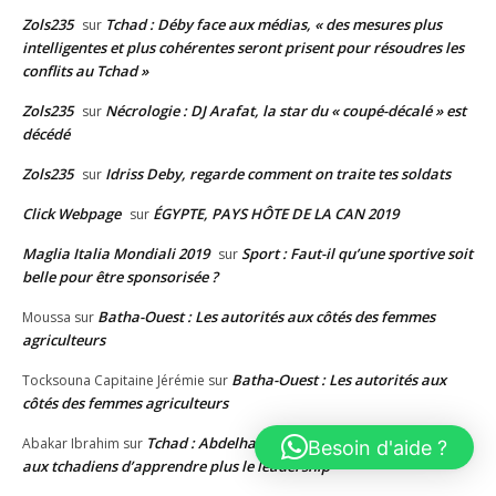
Zols235
Tchad : Déby face aux médias, « des mesures plus
sur
intelligentes et plus cohérentes seront prisent pour résoudres les
conflits au Tchad »
Zols235
Nécrologie : DJ Arafat, la star du « coupé-décalé » est
sur
décédé
Zols235
Idriss Deby, regarde comment on traite tes soldats
sur
Click Webpage
ÉGYPTE, PAYS HÔTE DE LA CAN 2019
sur
Maglia Italia Mondiali 2019
Sport : Faut-il qu’une sportive soit
sur
belle pour être sponsorisée ?
Batha-Ouest : Les autorités aux côtés des femmes
Moussa
sur
agriculteurs
Batha-Ouest : Les autorités aux
Tocksouna Capitaine Jérémie
sur
côtés des femmes agriculteurs
Tchad : Abdelhadi Annadjib Youssouf conseille
Abakar Ibrahim
sur
Besoin d'aide ?
aux tchadiens d’apprendre plus le leadership