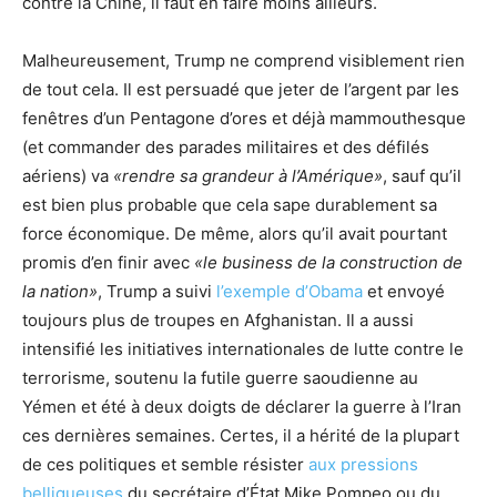
contre la Chine, il faut en faire moins ailleurs.
Malheureusement, Trump ne comprend visiblement rien
de tout cela. Il est persuadé que jeter de l’argent par les
fenêtres d’un Pentagone d’ores et déjà mammouthesque
(et commander des parades militaires et des défilés
aériens) va
«rendre sa grandeur à l’Amérique»
, sauf qu’il
est bien plus probable que cela sape durablement sa
force économique. De même, alors qu’il avait pourtant
promis d’en finir avec
«le business de la construction de
la nation»
, Trump a suivi
l’exemple d’Obama
et envoyé
toujours plus de troupes en Afghanistan. Il a aussi
intensifié les initiatives internationales de lutte contre le
terrorisme, soutenu la futile guerre saoudienne au
Yémen et été à deux doigts de déclarer la guerre à l’Iran
ces dernières semaines. Certes, il a hérité de la plupart
de ces politiques et semble résister
aux pressions
belliqueuses
du secrétaire d’État Mike Pompeo ou du