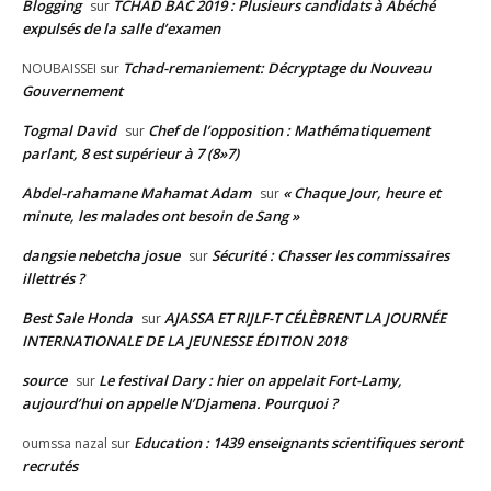
Blogging
TCHAD BAC 2019 : Plusieurs candidats à Abéché
sur
expulsés de la salle d’examen
Tchad-remaniement: Décryptage du Nouveau
NOUBAISSEI
sur
Gouvernement
Togmal David
Chef de l’opposition : Mathématiquement
sur
parlant, 8 est supérieur à 7 (8»7)
Abdel-rahamane Mahamat Adam
« Chaque Jour, heure et
sur
minute, les malades ont besoin de Sang »
dangsie nebetcha josue
Sécurité : Chasser les commissaires
sur
illettrés ?
Best Sale Honda
AJASSA ET RIJLF-T CÉLÈBRENT LA JOURNÉE
sur
INTERNATIONALE DE LA JEUNESSE ÉDITION 2018
source
Le festival Dary : hier on appelait Fort-Lamy,
sur
aujourd’hui on appelle N’Djamena. Pourquoi ?
Education : 1439 enseignants scientifiques seront
oumssa nazal
sur
recrutés