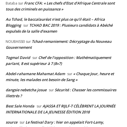
Franc CFA: « Les chefs d’Etat d’Afrique Centrale sont
Bataba
sur
tous des criminels en puissance »
Au Tchad, le baccalauréat n’est plus ce qu’il était – Africa
Blogging
TCHAD BAC 2019 : Plusieurs candidats à Abéché
sur
expulsés de la salle d’examen
Tchad-remaniement: Décryptage du Nouveau
NOUBAISSEI
sur
Gouvernement
Togmal David
Chef de l’opposition : Mathématiquement
sur
parlant, 8 est supérieur à 7 (8»7)
Abdel-rahamane Mahamat Adam
« Chaque Jour, heure et
sur
minute, les malades ont besoin de Sang »
dangsie nebetcha josue
Sécurité : Chasser les commissaires
sur
illettrés ?
Best Sale Honda
AJASSA ET RIJLF-T CÉLÈBRENT LA JOURNÉE
sur
INTERNATIONALE DE LA JEUNESSE ÉDITION 2018
source
Le festival Dary : hier on appelait Fort-Lamy,
sur