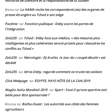
milliards de Glencore et la responsabilité de la Suisse»
La HAMA invite les correspondants (es) des organes de
Massa
sur
presse étrangère au Tchad à son siège
Pacôme
Fonction publique : Deby ouvre les portes de
sur
l’intégration
Zols235
Tchad : Déby face aux médias, « des mesures plus
sur
intelligentes et plus cohérentes seront prisent pour résoudres les
conflits au Tchad »
Zols235
Nécrologie : DJ Arafat, la star du « coupé-décalé » est
sur
décédé
Zols235
Idriss Deby, regarde comment on traite tes soldats
sur
Click Webpage
ÉGYPTE, PAYS HÔTE DE LA CAN 2019
sur
Maglia Italia Mondiali 2019
Sport : Faut-il qu’une sportive soit
sur
belle pour être sponsorisée ?
Batha-Ouest : Les autorités aux côtés des femmes
Moussa
sur
agriculteurs