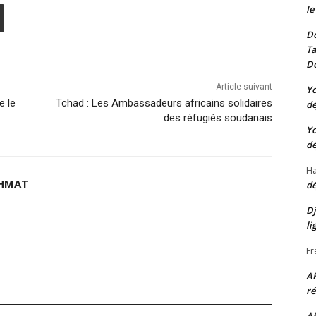
le
Do
Ta
Do
Article suivant
Yo
e le
Tchad : Les Ambassadeurs africains solidaires
dé
des réfugiés soudanais
Yo
dé
Ha
HMAT
dé
Dj
li
Fr
A
ré