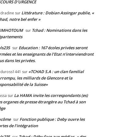
ECOURS D’URGENCE
Littérature : Dobian Assingar publie, «
dradine
sur
had, notre bel enfer »
JIMHOTOUM
Tchad : Nominations dans les
sur
épartements
ls235
Education : 167 écoles privées seront
sur
rmées et les enseignants de l’Etat n’interviendront
us dans les privées.
«TCHAD S.A : un clan familial
duross1441
sur
rrompu, les milliards de Glencore et la
sponsabilité de la Suisse»
La HAMA invite les correspondants (es)
assa
sur
s organes de presse étrangère au Tchad à son
ège
acôme
Fonction publique : Deby ouvre les
sur
rtes de l’intégration
ls235
Tchad : Déby face aux médias, « des
sur