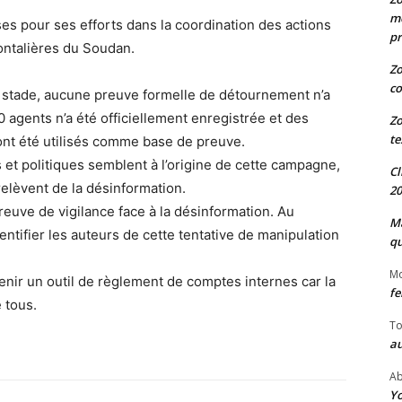
me
rises pour ses efforts dans la coordination des actions
pr
ontalières du Soudan.
Zo
co
e stade, aucune preuve formelle de détournement n’a
agents n’a été officiellement enregistrée et des
Zo
te
ont été utilisés comme base de preuve.
 et politiques semblent à l’origine de cette campagne,
Cl
relèvent de la désinformation.
20
reuve de vigilance face à la désinformation. Au
Ma
tifier les auteurs de cette tentative de manipulation
qu
M
venir un outil de règlement de comptes internes car la
fe
e tous.
To
au
Ab
Yo