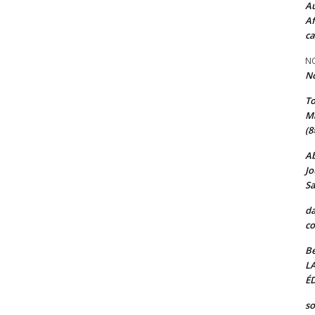
Au
Af
ca
NO
N
T
Ma
(8
A
Jo
Sa
da
co
Be
L
ÉD
so