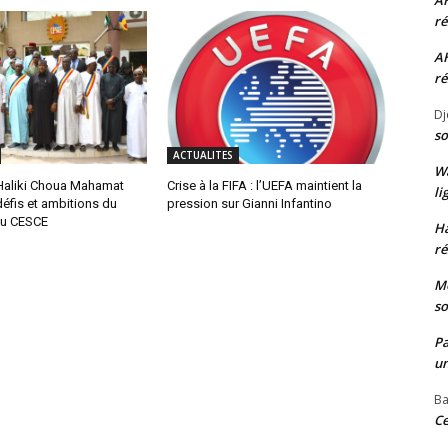
A
ré
A
ré
Dj
so
ACTUALITES
W
 Haliki Choua Mahamat
Crise à la FIFA : l’UEFA maintient la
li
éfis et ambitions du
pression sur Gianni Infantino
au CESCE
H
ré
Mo
so
P
un
Ba
Ce