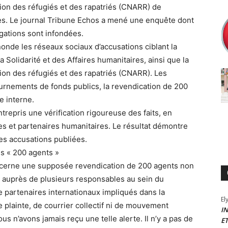
ion des réfugiés et des rapatriés (CNARR) de
es. Le journal Tribune Echos a mené une enquête dont
egations sont infondées.
onde les réseaux sociaux d’accusations ciblant la
la Solidarité et des Affaires humanitaires, ainsi que la
ion des réfugiés et des rapatriés (CNARR). Les
rnements de fonds publics, la revendication de 200
e interne.
trepris une vérification rigoureuse des faits, en
les et partenaires humanitaires. Le résultat démontre
es accusations publiées.
es « 200 agents »
oncerne une supposée revendication de 200 agents non
 auprès de plusieurs responsables au sein du
e partenaires internationaux impliqués dans la
El
plainte, de courrier collectif ni de mouvement
I
ous n’avons jamais reçu une telle alerte. Il n’y a pas de
E