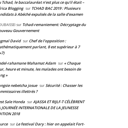
 Tchad, le baccalauréat n’est plus ce qu’il était –
rica Blogging
TCHAD BAC 2019 : Plusieurs
sur
ndidats à Abéché expulsés de la salle d’examen
Tchad-remaniement: Décryptage du
UBAISSEI
sur
ouveau Gouvernement
ogmal David
Chef de l’opposition :
sur
thématiquement parlant, 8 est supérieur à 7
»7)
bdel-rahamane Mahamat Adam
« Chaque
sur
ur, heure et minute, les malades ont besoin de
ng »
ngsie nebetcha josue
Sécurité : Chasser les
sur
mmissaires illettrés ?
st Sale Honda
AJASSA ET RIJLF-T CÉLÈBRENT
sur
A JOURNÉE INTERNATIONALE DE LA JEUNESSE
ITION 2018
urce
Le festival Dary : hier on appelait Fort-
sur