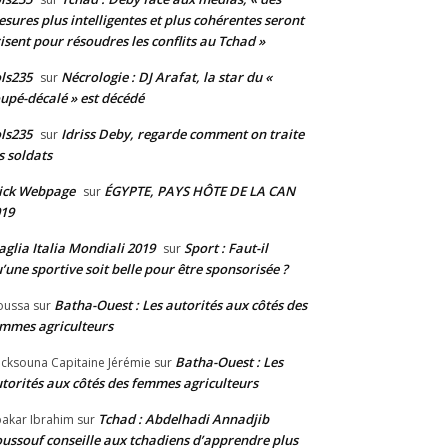
sures plus intelligentes et plus cohérentes seront
isent pour résoudres les conflits au Tchad »
ls235
Nécrologie : DJ Arafat, la star du «
sur
upé-décalé » est décédé
ls235
Idriss Deby, regarde comment on traite
sur
s soldats
ick Webpage
ÉGYPTE, PAYS HÔTE DE LA CAN
sur
19
glia Italia Mondiali 2019
Sport : Faut-il
sur
’une sportive soit belle pour être sponsorisée ?
Batha-Ouest : Les autorités aux côtés des
oussa
sur
mmes agriculteurs
Batha-Ouest : Les
cksouna Capitaine Jérémie
sur
torités aux côtés des femmes agriculteurs
Tchad : Abdelhadi Annadjib
akar Ibrahim
sur
ussouf conseille aux tchadiens d’apprendre plus