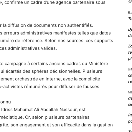
S
 », confirme un cadre d’une agence partenaire sous
Ba
Tc
 la diffusion de documents non authentifiés.
D
erreurs administratives manifestes telles que dates
d
uméro de référence. Selon nos sources, ces supports
Zo
es administratives valides.
fe
pl
te campagne à certains anciens cadres du Ministère
Ba
’hui écartés des sphères décisionnelles. Plusieurs
co
ement orchestrée en interne, avec la complicité
re
web-activistes rémunérés pour diffuser de fausses
M
de
econnu
si
 Idriss Mahamat Ali Abdallah Nassour, est
P
 médiatique. Or, selon plusieurs partenaires
po
grité, son engagement et son efficacité dans la gestion
Zo