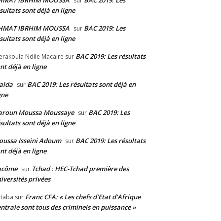
HMAT IBRHIM MOUSSA
BAC 2019: Les
sur
sultats sont déjà en ligne
HMAT IBRHIM MOUSSA
BAC 2019: Les
sur
sultats sont déjà en ligne
BAC 2019: Les résultats
erakoula Ndile Macaire
sur
nt déjà en ligne
alda
BAC 2019: Les résultats sont déjà en
sur
gne
aroun Moussa Moussaye
BAC 2019: Les
sur
sultats sont déjà en ligne
ussa Isseini Adoum
BAC 2019: Les résultats
sur
nt déjà en ligne
acôme
Tchad : HEC-Tchad première des
sur
iversités privées
Franc CFA: « Les chefs d’Etat d’Afrique
taba
sur
ntrale sont tous des criminels en puissance »