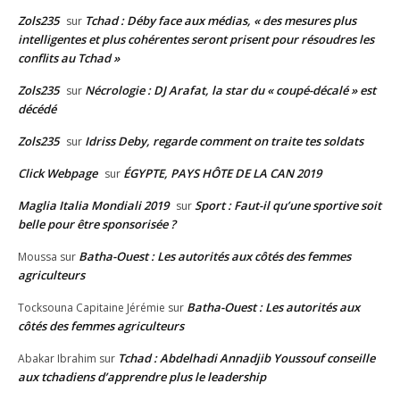
Zols235
Tchad : Déby face aux médias, « des mesures plus
sur
intelligentes et plus cohérentes seront prisent pour résoudres les
conflits au Tchad »
Zols235
Nécrologie : DJ Arafat, la star du « coupé-décalé » est
sur
décédé
Zols235
Idriss Deby, regarde comment on traite tes soldats
sur
Click Webpage
ÉGYPTE, PAYS HÔTE DE LA CAN 2019
sur
Maglia Italia Mondiali 2019
Sport : Faut-il qu’une sportive soit
sur
belle pour être sponsorisée ?
Batha-Ouest : Les autorités aux côtés des femmes
Moussa
sur
agriculteurs
Batha-Ouest : Les autorités aux
Tocksouna Capitaine Jérémie
sur
côtés des femmes agriculteurs
Tchad : Abdelhadi Annadjib Youssouf conseille
Abakar Ibrahim
sur
aux tchadiens d’apprendre plus le leadership