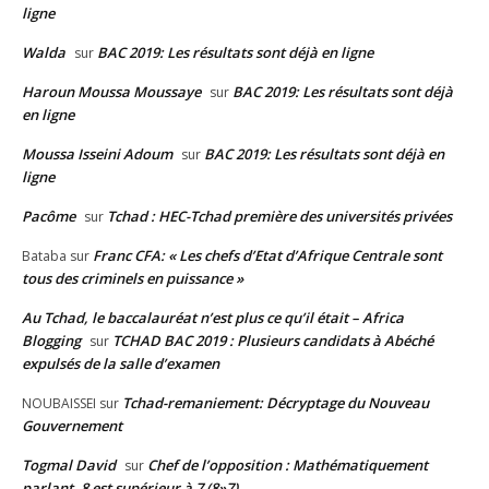
ligne
Walda
BAC 2019: Les résultats sont déjà en ligne
sur
Haroun Moussa Moussaye
BAC 2019: Les résultats sont déjà
sur
en ligne
Moussa Isseini Adoum
BAC 2019: Les résultats sont déjà en
sur
ligne
Pacôme
Tchad : HEC-Tchad première des universités privées
sur
Franc CFA: « Les chefs d’Etat d’Afrique Centrale sont
Bataba
sur
tous des criminels en puissance »
Au Tchad, le baccalauréat n’est plus ce qu’il était – Africa
Blogging
TCHAD BAC 2019 : Plusieurs candidats à Abéché
sur
expulsés de la salle d’examen
Tchad-remaniement: Décryptage du Nouveau
NOUBAISSEI
sur
Gouvernement
Togmal David
Chef de l’opposition : Mathématiquement
sur
parlant, 8 est supérieur à 7 (8»7)