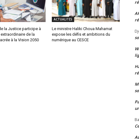
ré
A
ré
ACTUALITES
e la Justice participe à
Le ministre Haliki Choua Mahamat
Dj
extraordinaire de la
expose les défis et ambitions du
so
crée à la Vision 2050
numérique au CESCE
W
li
H
ré
Mo
so
P
un
Ba
Ce
Au