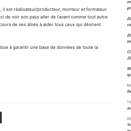
me
pr
, il est réalisateur/producteur, monteur et formateur
ouci de voir son pays aller de l’avant comme tout autre
Zo
cours de ses aînés à aider tous ceux qui désirent
co
Zo
te
ribue à garantir une base de données de toute la
Cl
20
Ma
qu
M
fe
To
au
Ab
Yo
le