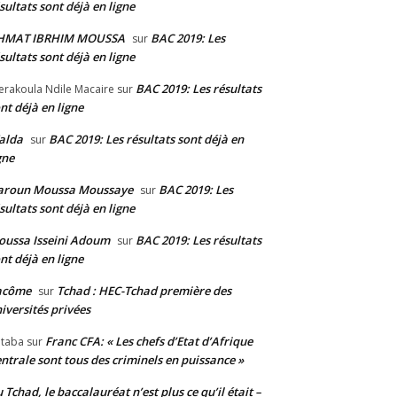
sultats sont déjà en ligne
HMAT IBRHIM MOUSSA
BAC 2019: Les
sur
sultats sont déjà en ligne
BAC 2019: Les résultats
erakoula Ndile Macaire
sur
nt déjà en ligne
alda
BAC 2019: Les résultats sont déjà en
sur
gne
aroun Moussa Moussaye
BAC 2019: Les
sur
sultats sont déjà en ligne
ussa Isseini Adoum
BAC 2019: Les résultats
sur
nt déjà en ligne
acôme
Tchad : HEC-Tchad première des
sur
iversités privées
Franc CFA: « Les chefs d’Etat d’Afrique
taba
sur
ntrale sont tous des criminels en puissance »
 Tchad, le baccalauréat n’est plus ce qu’il était –