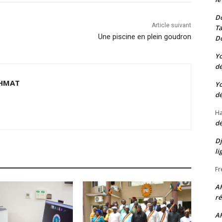
Do
Article suivant
Ta
Une piscine en plein goudron
Do
Yo
dé
HMAT
Yo
dé
Ha
dé
Dj
li
Fr
A
ré
A