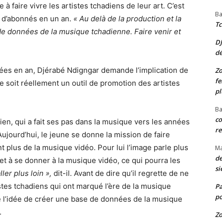
 faire vivre les artistes tchadiens de leur art. C’est
Ba
on d’abonnés en un an.
« Au delà de la production et la
Tc
de données de la musique tchadienne. Faire venir et
D
d
nnées en an, Djérabé Ndigngar demande l’implication de
Zo
fe
e soit réellement un outil de promotion des artistes
pl
Ba
co
ien, qui a fait ses pas dans la musique vers les années
re
ujourd’hui, le jeune se donne la mission de faire
 plus de la musique vidéo. Pour lui l’image parle plus
M
de
 et à se donner à la musique vidéo, ce qui pourra les
si
ler plus loin »,
dit-il. Avant de dire qu’il regrette de ne
stes tchadiens qui ont marqué l’ère de la musique
P
po
e l’idée de créer une base de données de la musique
.
Zo