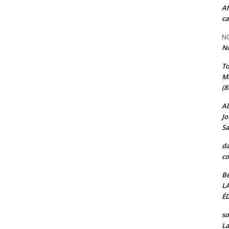
Af
ca
NO
N
T
Ma
(8
A
Jo
Sa
da
co
Be
L
ÉD
so
La