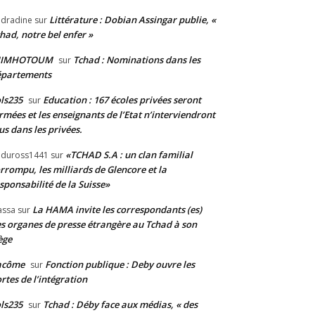
Littérature : Dobian Assingar publie, «
dradine
sur
had, notre bel enfer »
JIMHOTOUM
Tchad : Nominations dans les
sur
épartements
ls235
Education : 167 écoles privées seront
sur
rmées et les enseignants de l’Etat n’interviendront
us dans les privées.
«TCHAD S.A : un clan familial
duross1441
sur
rrompu, les milliards de Glencore et la
sponsabilité de la Suisse»
La HAMA invite les correspondants (es)
assa
sur
s organes de presse étrangère au Tchad à son
ège
acôme
Fonction publique : Deby ouvre les
sur
rtes de l’intégration
ls235
Tchad : Déby face aux médias, « des
sur