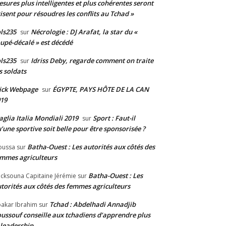
sures plus intelligentes et plus cohérentes seront
isent pour résoudres les conflits au Tchad »
ls235
Nécrologie : DJ Arafat, la star du «
sur
upé-décalé » est décédé
ls235
Idriss Deby, regarde comment on traite
sur
s soldats
ick Webpage
ÉGYPTE, PAYS HÔTE DE LA CAN
sur
19
glia Italia Mondiali 2019
Sport : Faut-il
sur
’une sportive soit belle pour être sponsorisée ?
Batha-Ouest : Les autorités aux côtés des
oussa
sur
mmes agriculteurs
Batha-Ouest : Les
cksouna Capitaine Jérémie
sur
torités aux côtés des femmes agriculteurs
Tchad : Abdelhadi Annadjib
akar Ibrahim
sur
ussouf conseille aux tchadiens d’apprendre plus
 leadership