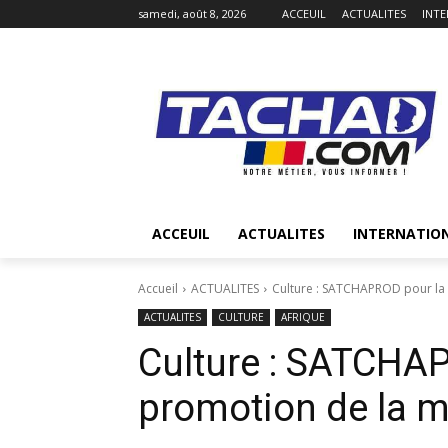
samedi, août 8, 2026
ACCEUIL
ACTUALITES
INT
ACCEUIL
ACTUALITES
INTERNATIO
Accueil
ACTUALITES
Culture : SATCHAPROD pour la
ACTUALITES
CULTURE
AFRIQUE
Culture : SATCHA
promotion de la 