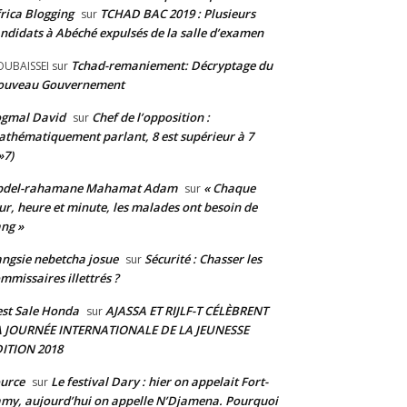
rica Blogging
TCHAD BAC 2019 : Plusieurs
sur
ndidats à Abéché expulsés de la salle d’examen
Tchad-remaniement: Décryptage du
UBAISSEI
sur
ouveau Gouvernement
ogmal David
Chef de l’opposition :
sur
thématiquement parlant, 8 est supérieur à 7
»7)
bdel-rahamane Mahamat Adam
« Chaque
sur
ur, heure et minute, les malades ont besoin de
ng »
ngsie nebetcha josue
Sécurité : Chasser les
sur
mmissaires illettrés ?
st Sale Honda
AJASSA ET RIJLF-T CÉLÈBRENT
sur
A JOURNÉE INTERNATIONALE DE LA JEUNESSE
ITION 2018
urce
Le festival Dary : hier on appelait Fort-
sur
my, aujourd’hui on appelle N’Djamena. Pourquoi