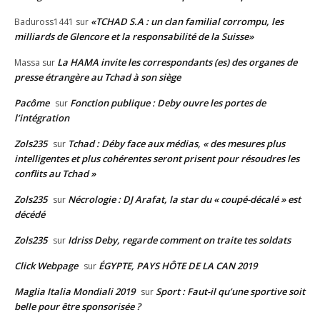
«TCHAD S.A : un clan familial corrompu, les
Baduross1441
sur
milliards de Glencore et la responsabilité de la Suisse»
La HAMA invite les correspondants (es) des organes de
Massa
sur
presse étrangère au Tchad à son siège
Pacôme
Fonction publique : Deby ouvre les portes de
sur
l’intégration
Zols235
Tchad : Déby face aux médias, « des mesures plus
sur
intelligentes et plus cohérentes seront prisent pour résoudres les
conflits au Tchad »
Zols235
Nécrologie : DJ Arafat, la star du « coupé-décalé » est
sur
décédé
Zols235
Idriss Deby, regarde comment on traite tes soldats
sur
Click Webpage
ÉGYPTE, PAYS HÔTE DE LA CAN 2019
sur
Maglia Italia Mondiali 2019
Sport : Faut-il qu’une sportive soit
sur
belle pour être sponsorisée ?