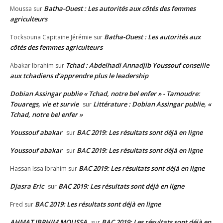
Batha-Ouest : Les autorités aux côtés des femmes
Moussa
sur
agriculteurs
Batha-Ouest : Les autorités aux
Tocksouna Capitaine Jérémie
sur
côtés des femmes agriculteurs
Tchad : Abdelhadi Annadjib Youssouf conseille
Abakar Ibrahim
sur
aux tchadiens d’apprendre plus le leadership
Dobian Assingar publie « Tchad, notre bel enfer » - Tamoudre:
Touaregs, vie et survie
Littérature : Dobian Assingar publie, «
sur
Tchad, notre bel enfer »
Youssouf abakar
BAC 2019: Les résultats sont déjà en ligne
sur
Youssouf abakar
BAC 2019: Les résultats sont déjà en ligne
sur
BAC 2019: Les résultats sont déjà en ligne
Hassan Issa Ibrahim
sur
Djasra Eric
BAC 2019: Les résultats sont déjà en ligne
sur
BAC 2019: Les résultats sont déjà en ligne
Fred
sur
AHMAT IBRHIM MOUSSA
BAC 2019: Les résultats sont déjà en
sur