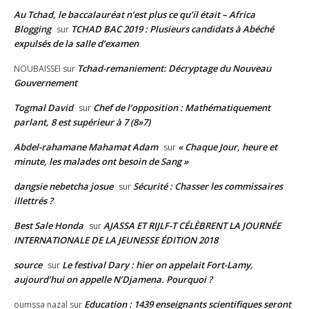
Au Tchad, le baccalauréat n’est plus ce qu’il était – Africa
Blogging
TCHAD BAC 2019 : Plusieurs candidats à Abéché
sur
expulsés de la salle d’examen
Tchad-remaniement: Décryptage du Nouveau
NOUBAISSEI
sur
Gouvernement
Togmal David
Chef de l’opposition : Mathématiquement
sur
parlant, 8 est supérieur à 7 (8»7)
Abdel-rahamane Mahamat Adam
« Chaque Jour, heure et
sur
minute, les malades ont besoin de Sang »
dangsie nebetcha josue
Sécurité : Chasser les commissaires
sur
illettrés ?
Best Sale Honda
AJASSA ET RIJLF-T CÉLÈBRENT LA JOURNÉE
sur
INTERNATIONALE DE LA JEUNESSE ÉDITION 2018
source
Le festival Dary : hier on appelait Fort-Lamy,
sur
aujourd’hui on appelle N’Djamena. Pourquoi ?
Education : 1439 enseignants scientifiques seront
oumssa nazal
sur