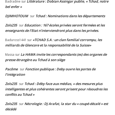
Littérature : Dobian Assingar publie, « Tchad, notre
Badradine
sur
bel enfer »
DJIMHOTOUM
Tchad : Nominations dans les départements
sur
Zols235
Education : 167 écoles privées seront fermées et les
sur
enseignants de l’Etat n’interviendront plus dans les privées.
«TCHAD S.A : un clan familial corrompu, les
Baduross1441
sur
milliards de Glencore et la responsabilité de la Suisse»
La HAMA invite les correspondants (es) des organes de
Massa
sur
presse étrangère au Tchad à son siège
Pacôme
Fonction publique : Deby ouvre les portes de
sur
l’intégration
Zols235
Tchad : Déby face aux médias, « des mesures plus
sur
intelligentes et plus cohérentes seront prisent pour résoudres les
conflits au Tchad »
Zols235
Nécrologie : DJ Arafat, la star du « coupé-décalé » est
sur
décédé