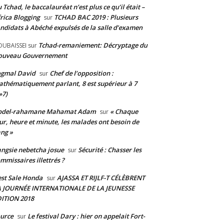
 Tchad, le baccalauréat n’est plus ce qu’il était –
rica Blogging
TCHAD BAC 2019 : Plusieurs
sur
ndidats à Abéché expulsés de la salle d’examen
Tchad-remaniement: Décryptage du
UBAISSEI
sur
ouveau Gouvernement
ogmal David
Chef de l’opposition :
sur
thématiquement parlant, 8 est supérieur à 7
»7)
bdel-rahamane Mahamat Adam
« Chaque
sur
ur, heure et minute, les malades ont besoin de
ng »
ngsie nebetcha josue
Sécurité : Chasser les
sur
mmissaires illettrés ?
st Sale Honda
AJASSA ET RIJLF-T CÉLÈBRENT
sur
A JOURNÉE INTERNATIONALE DE LA JEUNESSE
ITION 2018
urce
Le festival Dary : hier on appelait Fort-
sur