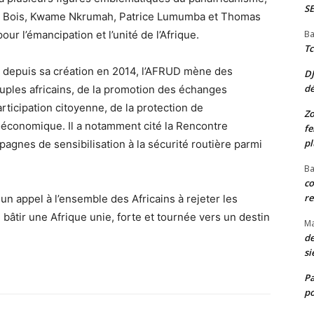
S
 Du Bois, Kwame Nkrumah, Patrice Lumumba et Thomas
Ba
our l’émancipation et l’unité de l’Afrique.
Tc
 depuis sa création en 2014, l’AFRUD mène des
D
d
ples africains, de la promotion des échanges
rticipation citoyenne, de la protection de
Zo
économique. Il a notamment cité la Rencontre
fe
pl
pagnes de sensibilisation à la sécurité routière parmi
Ba
co
re
un appel à l’ensemble des Africains à rejeter les
 bâtir une Afrique unie, forte et tournée vers un destin
M
de
si
P
po