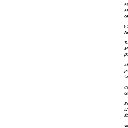
Au
Af
ca
NO
N
T
Ma
(8
A
Jo
Sa
da
co
Be
L
ÉD
so