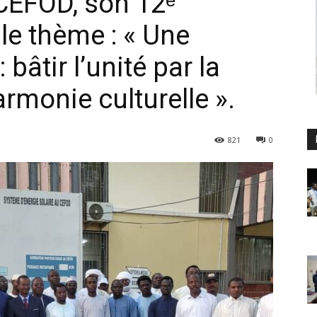
u CEFOD, son 12ᵉ
le thème : « Une
 bâtir l’unité par la
armonie culturelle ».
821
0