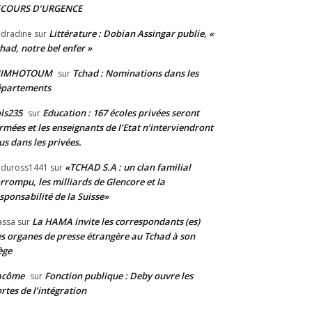
ECOURS D’URGENCE
Littérature : Dobian Assingar publie, «
dradine
sur
had, notre bel enfer »
JIMHOTOUM
Tchad : Nominations dans les
sur
épartements
ls235
Education : 167 écoles privées seront
sur
rmées et les enseignants de l’Etat n’interviendront
us dans les privées.
«TCHAD S.A : un clan familial
duross1441
sur
rrompu, les milliards de Glencore et la
sponsabilité de la Suisse»
La HAMA invite les correspondants (es)
assa
sur
s organes de presse étrangère au Tchad à son
ège
acôme
Fonction publique : Deby ouvre les
sur
rtes de l’intégration