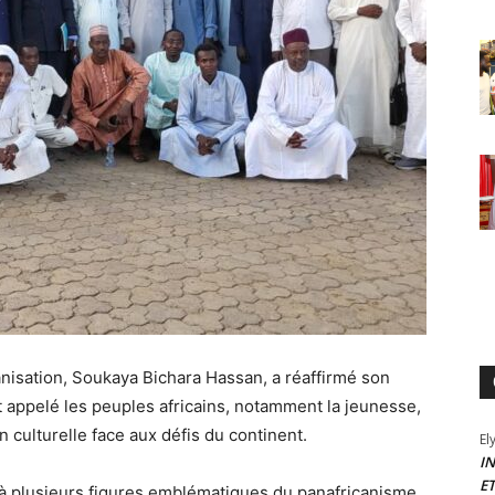
anisation, Soukaya Bichara Hassan, a réaffirmé son
appelé les peuples africains, notamment la jeunesse,
ion culturelle face aux défis du continent.
El
I
E
à plusieurs figures emblématiques du panafricanisme,