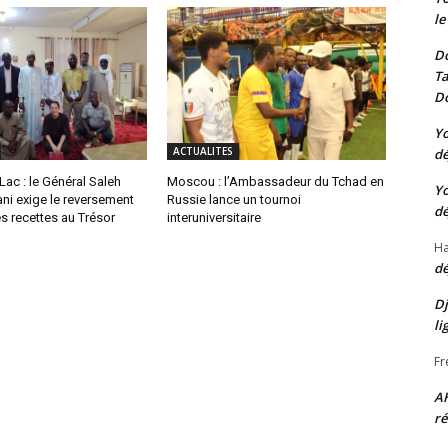
le
Do
Ta
Do
Yo
ACTUALITES
dé
Lac : le Général Saleh
Moscou : l’Ambassadeur du Tchad en
Yo
ni exige le reversement
Russie lance un tournoi
dé
s recettes au Trésor
interuniversitaire
Ha
dé
Dj
li
Fr
A
ré