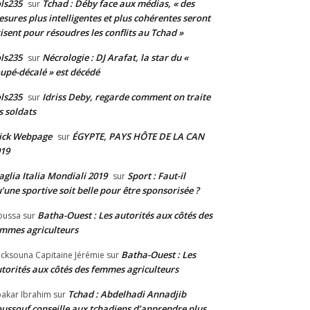
ls235
Tchad : Déby face aux médias, « des
sur
sures plus intelligentes et plus cohérentes seront
isent pour résoudres les conflits au Tchad »
ls235
Nécrologie : DJ Arafat, la star du «
sur
upé-décalé » est décédé
ls235
Idriss Deby, regarde comment on traite
sur
s soldats
ick Webpage
ÉGYPTE, PAYS HÔTE DE LA CAN
sur
19
glia Italia Mondiali 2019
Sport : Faut-il
sur
’une sportive soit belle pour être sponsorisée ?
Batha-Ouest : Les autorités aux côtés des
oussa
sur
mmes agriculteurs
Batha-Ouest : Les
cksouna Capitaine Jérémie
sur
torités aux côtés des femmes agriculteurs
Tchad : Abdelhadi Annadjib
akar Ibrahim
sur
ussouf conseille aux tchadiens d’apprendre plus