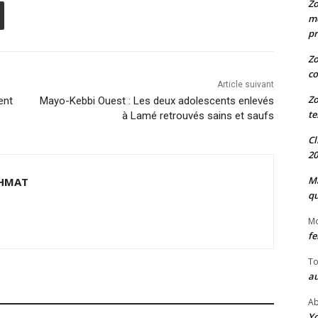
Zo
me
pr
Zo
co
Article suivant
Zo
ent
Mayo-Kebbi Ouest : Les deux adolescents enlevés
te
à Lamé retrouvés sains et saufs
Cl
20
Ma
HMAT
qu
M
fe
To
au
Ab
Yo