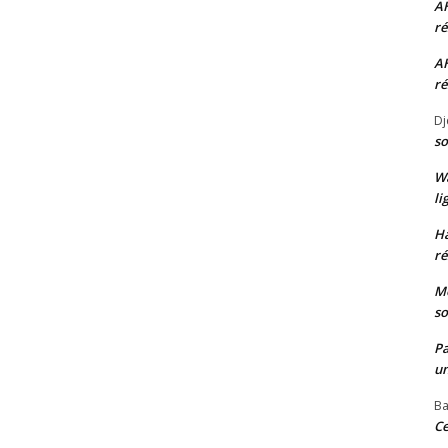
A
ré
A
ré
Dj
so
W
li
H
ré
Mo
so
P
un
Ba
Ce