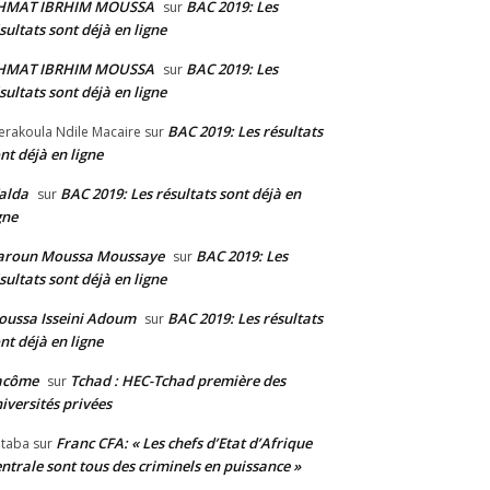
HMAT IBRHIM MOUSSA
BAC 2019: Les
sur
sultats sont déjà en ligne
HMAT IBRHIM MOUSSA
BAC 2019: Les
sur
sultats sont déjà en ligne
BAC 2019: Les résultats
erakoula Ndile Macaire
sur
nt déjà en ligne
alda
BAC 2019: Les résultats sont déjà en
sur
gne
aroun Moussa Moussaye
BAC 2019: Les
sur
sultats sont déjà en ligne
ussa Isseini Adoum
BAC 2019: Les résultats
sur
nt déjà en ligne
acôme
Tchad : HEC-Tchad première des
sur
iversités privées
Franc CFA: « Les chefs d’Etat d’Afrique
taba
sur
ntrale sont tous des criminels en puissance »