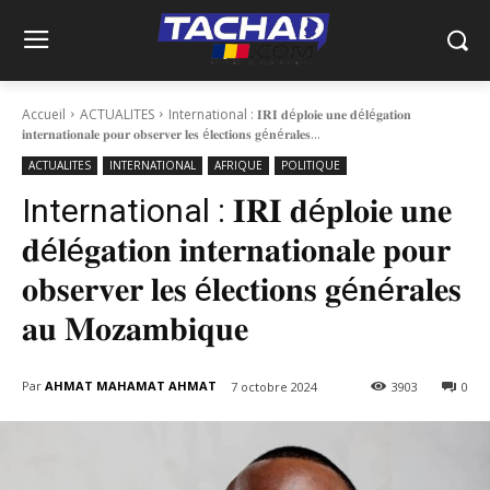
Accueil
ACTUALITES
International : 𝐈𝐑𝐈 𝐝é𝐩𝐥𝐨𝐢𝐞 𝐮𝐧𝐞 𝐝é𝐥é𝐠𝐚𝐭𝐢𝐨𝐧
𝐢𝐧𝐭𝐞𝐫𝐧𝐚𝐭𝐢𝐨𝐧𝐚𝐥𝐞 𝐩𝐨𝐮𝐫 𝐨𝐛𝐬𝐞𝐫𝐯𝐞𝐫 𝐥𝐞𝐬 é𝐥𝐞𝐜𝐭𝐢𝐨𝐧𝐬 𝐠é𝐧é𝐫𝐚𝐥𝐞𝐬...
ACTUALITES
INTERNATIONAL
AFRIQUE
POLITIQUE
International : 𝐈𝐑𝐈 𝐝é𝐩𝐥𝐨𝐢𝐞 𝐮𝐧𝐞
𝐝é𝐥é𝐠𝐚𝐭𝐢𝐨𝐧 𝐢𝐧𝐭𝐞𝐫𝐧𝐚𝐭𝐢𝐨𝐧𝐚𝐥𝐞 𝐩𝐨𝐮𝐫
𝐨𝐛𝐬𝐞𝐫𝐯𝐞𝐫 𝐥𝐞𝐬 é𝐥𝐞𝐜𝐭𝐢𝐨𝐧𝐬 𝐠é𝐧é𝐫𝐚𝐥𝐞𝐬
𝐚𝐮 𝐌𝐨𝐳𝐚𝐦𝐛𝐢𝐪𝐮𝐞
Par
AHMAT MAHAMAT AHMAT
7 octobre 2024
3903
0