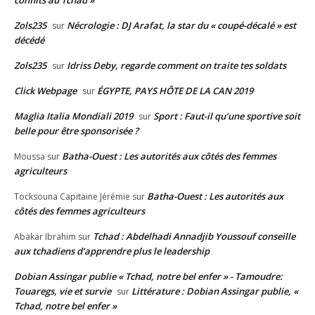
conflits au Tchad »
Zols235
Nécrologie : DJ Arafat, la star du « coupé-décalé » est
sur
décédé
Zols235
Idriss Deby, regarde comment on traite tes soldats
sur
Click Webpage
ÉGYPTE, PAYS HÔTE DE LA CAN 2019
sur
Maglia Italia Mondiali 2019
Sport : Faut-il qu’une sportive soit
sur
belle pour être sponsorisée ?
Batha-Ouest : Les autorités aux côtés des femmes
Moussa
sur
agriculteurs
Batha-Ouest : Les autorités aux
Tocksouna Capitaine Jérémie
sur
côtés des femmes agriculteurs
Tchad : Abdelhadi Annadjib Youssouf conseille
Abakar Ibrahim
sur
aux tchadiens d’apprendre plus le leadership
Dobian Assingar publie « Tchad, notre bel enfer » - Tamoudre:
Touaregs, vie et survie
Littérature : Dobian Assingar publie, «
sur
Tchad, notre bel enfer »