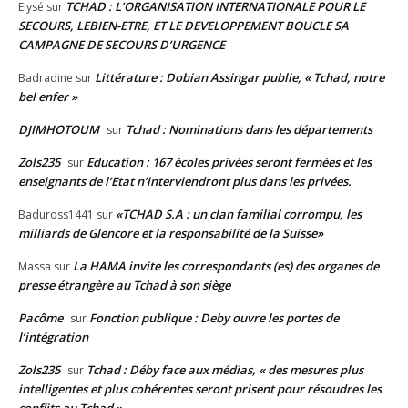
TCHAD : L’ORGANISATION INTERNATIONALE POUR LE
Elysé
sur
SECOURS, LEBIEN-ETRE, ET LE DEVELOPPEMENT BOUCLE SA
CAMPAGNE DE SECOURS D’URGENCE
Littérature : Dobian Assingar publie, « Tchad, notre
Badradine
sur
bel enfer »
DJIMHOTOUM
Tchad : Nominations dans les départements
sur
Zols235
Education : 167 écoles privées seront fermées et les
sur
enseignants de l’Etat n’interviendront plus dans les privées.
«TCHAD S.A : un clan familial corrompu, les
Baduross1441
sur
milliards de Glencore et la responsabilité de la Suisse»
La HAMA invite les correspondants (es) des organes de
Massa
sur
presse étrangère au Tchad à son siège
Pacôme
Fonction publique : Deby ouvre les portes de
sur
l’intégration
Zols235
Tchad : Déby face aux médias, « des mesures plus
sur
intelligentes et plus cohérentes seront prisent pour résoudres les