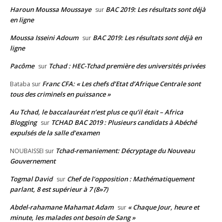
Haroun Moussa Moussaye
BAC 2019: Les résultats sont déjà
sur
en ligne
Moussa Isseini Adoum
BAC 2019: Les résultats sont déjà en
sur
ligne
Pacôme
Tchad : HEC-Tchad première des universités privées
sur
Franc CFA: « Les chefs d’Etat d’Afrique Centrale sont
Bataba
sur
tous des criminels en puissance »
Au Tchad, le baccalauréat n’est plus ce qu’il était – Africa
Blogging
TCHAD BAC 2019 : Plusieurs candidats à Abéché
sur
expulsés de la salle d’examen
Tchad-remaniement: Décryptage du Nouveau
NOUBAISSEI
sur
Gouvernement
Togmal David
Chef de l’opposition : Mathématiquement
sur
parlant, 8 est supérieur à 7 (8»7)
Abdel-rahamane Mahamat Adam
« Chaque Jour, heure et
sur
minute, les malades ont besoin de Sang »