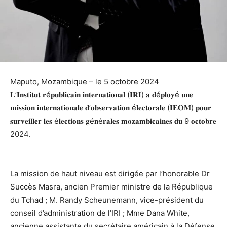
Maputo, Mozambique – le 5 octobre 2024
𝐋’𝐈𝐧𝐬𝐭𝐢𝐭𝐮𝐭 𝐫é𝐩𝐮𝐛𝐥𝐢𝐜𝐚𝐢𝐧 𝐢𝐧𝐭𝐞𝐫𝐧𝐚𝐭𝐢𝐨𝐧𝐚𝐥 (𝐈𝐑𝐈) 𝐚 𝐝é𝐩𝐥𝐨𝐲é 𝐮𝐧𝐞
𝐦𝐢𝐬𝐬𝐢𝐨𝐧 𝐢𝐧𝐭𝐞𝐫𝐧𝐚𝐭𝐢𝐨𝐧𝐚𝐥𝐞 𝐝’𝐨𝐛𝐬𝐞𝐫𝐯𝐚𝐭𝐢𝐨𝐧 é𝐥𝐞𝐜𝐭𝐨𝐫𝐚𝐥𝐞 (𝐈𝐄𝐎𝐌) 𝐩𝐨𝐮𝐫
𝐬𝐮𝐫𝐯𝐞𝐢𝐥𝐥𝐞𝐫 𝐥𝐞𝐬 é𝐥𝐞𝐜𝐭𝐢𝐨𝐧𝐬 𝐠é𝐧é𝐫𝐚𝐥𝐞𝐬 𝐦𝐨𝐳𝐚𝐦𝐛𝐢𝐜𝐚𝐢𝐧𝐞𝐬 𝐝𝐮 9 𝐨𝐜𝐭𝐨𝐛𝐫𝐞
2024.
La mission de haut niveau est dirigée par l’honorable Dr
Succès Masra, ancien Premier ministre de la République
du Tchad ; M. Randy Scheunemann, vice-président du
conseil d’administration de l’IRI ; Mme Dana White,
ancienne assistante du secrétaire américain à la Défense