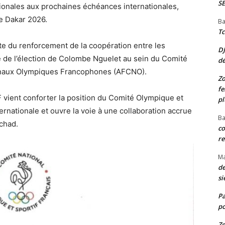
S
tionales aux prochaines échéances internationales,
e Dakar 2026.
Ba
Tc
ite du renforcement de la coopération entre les
D
e de l’élection de Colombe Nguelet au sein du Comité
d
ionaux Olympiques Francophones (AFCNO).
Zo
fe
ient conforter la position du Comité Olympique et
pl
ernationale et ouvre la voie à une collaboration accrue
Ba
chad.
co
re
M
de
si
P
po
Zo