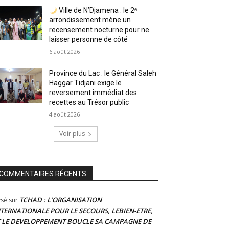
Ville de N’Djamena : le 2ᵉ
arrondissement mène un
recensement nocturne pour ne
laisser personne de côté
6 août 2026
Province du Lac : le Général Saleh
Haggar Tidjani exige le
reversement immédiat des
recettes au Trésor public
4 août 2026
Voir plus
COMMENTAIRES RÉCENTS
TCHAD : L’ORGANISATION
ysé
sur
NTERNATIONALE POUR LE SECOURS, LEBIEN-ETRE,
T LE DEVELOPPEMENT BOUCLE SA CAMPAGNE DE