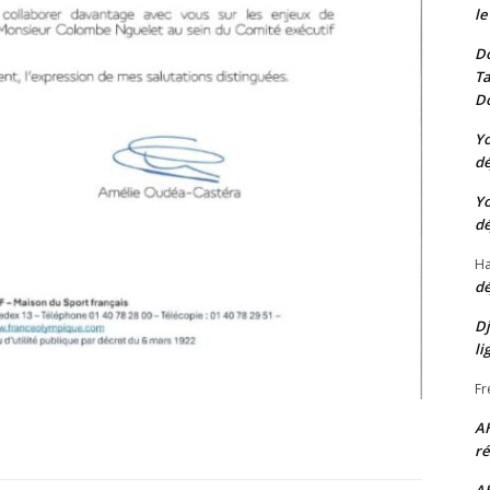
le
Do
Ta
Do
Yo
dé
Yo
dé
Ha
dé
Dj
li
Fr
A
ré