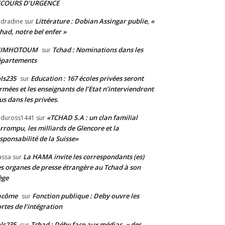
ECOURS D’URGENCE
Littérature : Dobian Assingar publie, «
dradine
sur
had, notre bel enfer »
JIMHOTOUM
Tchad : Nominations dans les
sur
épartements
ls235
Education : 167 écoles privées seront
sur
rmées et les enseignants de l’Etat n’interviendront
us dans les privées.
«TCHAD S.A : un clan familial
duross1441
sur
rrompu, les milliards de Glencore et la
sponsabilité de la Suisse»
La HAMA invite les correspondants (es)
assa
sur
s organes de presse étrangère au Tchad à son
ège
acôme
Fonction publique : Deby ouvre les
sur
rtes de l’intégration
ls235
Tchad : Déby face aux médias, « des
sur