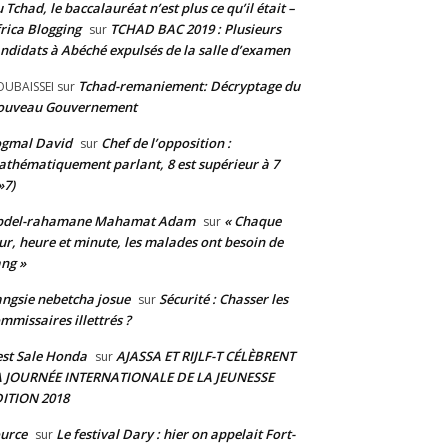
 Tchad, le baccalauréat n’est plus ce qu’il était –
rica Blogging
TCHAD BAC 2019 : Plusieurs
sur
ndidats à Abéché expulsés de la salle d’examen
Tchad-remaniement: Décryptage du
UBAISSEI
sur
ouveau Gouvernement
ogmal David
Chef de l’opposition :
sur
thématiquement parlant, 8 est supérieur à 7
»7)
bdel-rahamane Mahamat Adam
« Chaque
sur
ur, heure et minute, les malades ont besoin de
ng »
ngsie nebetcha josue
Sécurité : Chasser les
sur
mmissaires illettrés ?
st Sale Honda
AJASSA ET RIJLF-T CÉLÈBRENT
sur
A JOURNÉE INTERNATIONALE DE LA JEUNESSE
ITION 2018
urce
Le festival Dary : hier on appelait Fort-
sur