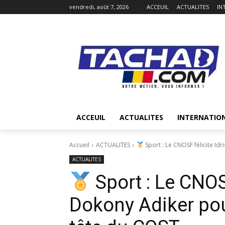
vendredi, août 7, 2026
ACCEUIL
ACTUALITES
IN
ACCEUIL
ACTUALITES
INTERNATIO
Accueil
ACTUALITES
Sport : Le CNOSF félicite Idr
ACTUALITES
Sport : Le CNOSF
Dokony Adiker pour