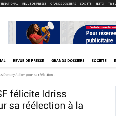
TERNATIONAL
REVUE DE PRESSE
GRANDS DOSSIERS
SOCIETE
EDITO
TRIB
NAL
REVUE DE PRESSE
GRANDS DOSSIERS
SOCIETE
iss Dokony Adiker pour sa réélection...
 félicite Idriss
 sa réélection à la