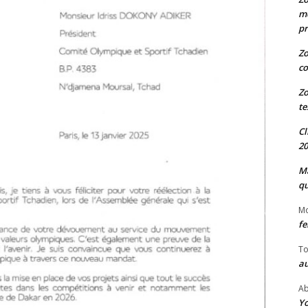
me
pr
Zo
co
Zo
te
Cl
20
Ma
qu
M
fe
To
au
Ab
Yo