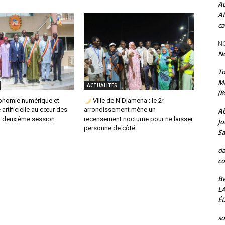
Au
Af
ca
NO
N
T
Ma
ACTUALITES
(8
conomie numérique et
Ville de N’Djamena : le 2ᵉ
e artificielle au cœur des
arrondissement mène un
A
la deuxième session
recensement nocturne pour ne laisser
Jo
personne de côté
Sa
da
co
Be
L
ÉD
so