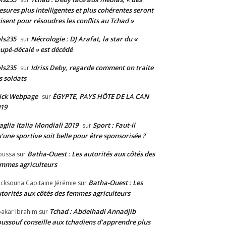
sures plus intelligentes et plus cohérentes seront
isent pour résoudres les conflits au Tchad »
ls235
Nécrologie : DJ Arafat, la star du «
sur
upé-décalé » est décédé
ls235
Idriss Deby, regarde comment on traite
sur
s soldats
ick Webpage
ÉGYPTE, PAYS HÔTE DE LA CAN
sur
19
glia Italia Mondiali 2019
Sport : Faut-il
sur
’une sportive soit belle pour être sponsorisée ?
Batha-Ouest : Les autorités aux côtés des
oussa
sur
mmes agriculteurs
Batha-Ouest : Les
cksouna Capitaine Jérémie
sur
torités aux côtés des femmes agriculteurs
Tchad : Abdelhadi Annadjib
akar Ibrahim
sur
ussouf conseille aux tchadiens d’apprendre plus