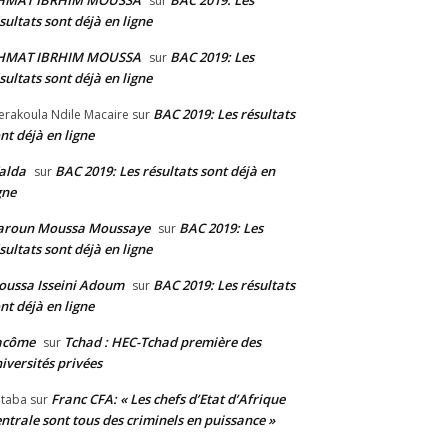
HMAT IBRHIM MOUSSA
BAC 2019: Les
sur
sultats sont déjà en ligne
HMAT IBRHIM MOUSSA
BAC 2019: Les
sur
sultats sont déjà en ligne
BAC 2019: Les résultats
erakoula Ndile Macaire
sur
nt déjà en ligne
alda
BAC 2019: Les résultats sont déjà en
sur
gne
aroun Moussa Moussaye
BAC 2019: Les
sur
sultats sont déjà en ligne
ussa Isseini Adoum
BAC 2019: Les résultats
sur
nt déjà en ligne
acôme
Tchad : HEC-Tchad première des
sur
iversités privées
Franc CFA: « Les chefs d’Etat d’Afrique
taba
sur
ntrale sont tous des criminels en puissance »