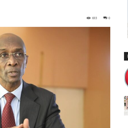
693
0