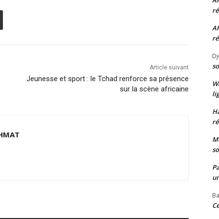
A
ré
A
ré
Dj
so
Article suivant
Jeunesse et sport : le Tchad renforce sa présence
W
sur la scène africaine
li
H
ré
HMAT
Mo
so
P
un
Ba
Ce