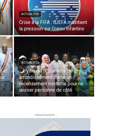
ACTUALITES
Crise à la FIFA : l’UEFA maintient
la pression sur Gianni Infantino
ACTUALITES
e et
Ville de N’Djamena : le 2ᵉ
œur
arrondissement mène un
recensement nocturne pour ne
laisser personne de côté
- Advertisment -