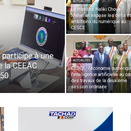
ACTUALITES
Le ministre Haliki Choua
Mahamat expose les défis et
ambitions du numérique au
CESCE
 participe à une
ACTUALITES
de la CEEAC
CESCE : l’économie numériqu
050
l’intelligence artificielle au c
des travaux de la deuxième
session ordinaire