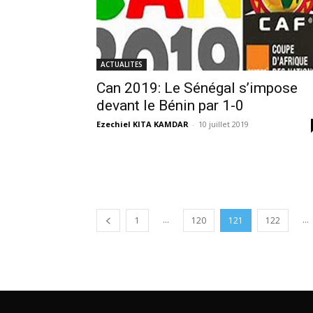
ACTUALITES
Can 2019: Le Sénégal s’impose
devant le Bénin par 1-0
Ezechiel KITA KAMDAR
-
10 juillet 2019
...
...
1
120
121
122