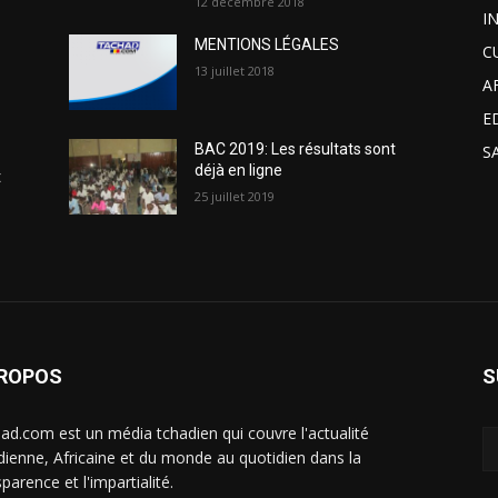
12 décembre 2018
I
MENTIONS LÉGALES
C
13 juillet 2018
A
E
BAC 2019: Les résultats sont
S
déjà en ligne
t
25 juillet 2019
PROPOS
S
ad.com est un média tchadien qui couvre l'actualité
dienne, Africaine et du monde au quotidien dans la
parence et l'impartialité.