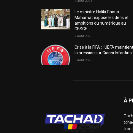
7 août 2026
Le ministre Haliki Choua
Mahamat expose les défis et
ambitions du numérique au
CESCE
7 août 2026
Crise à la FIFA : l’UEFA maintien
la pression sur Gianni Infantino
6 août 2026
À 
Tach
tcha
trans