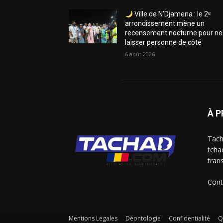
Ville de N’Djamena : le 2ᵉ
arrondissement mène un
recensement nocturne pour ne
laisser personne de côté
6 août 2026
À 
Tach
tcha
trans
Cont
Mentions Legales
Déontologie
Confidentialité
Q