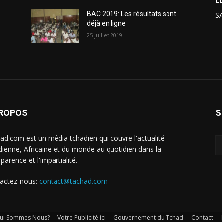
E
BAC 2019: Les résultats sont
S
déjà en ligne
25 juillet 2019
PROPOS
S
ad.com est un média tchadien qui couvre l'actualité
dienne, Africaine et du monde au quotidien dans la
parence et l'impartialité.
actez-nous:
contact@tachad.com
ui Sommes Nous?
Votre Publicité ici
Gouvernement du Tchad
Contact