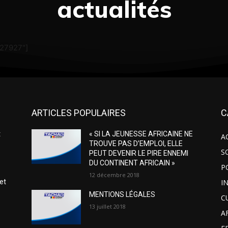
actualités
"27927"]
ARTICLES POPULAIRES
C
t
« SI LA JEUNESSE AFRICAINE NE
A
TROUVE PAS D’EMPLOI, ELLE
S
PEUT DEVENIR LE PIRE ENNEMI
DU CONTINENT AFRICAIN »
P
12 décembre 2018
I
et
r
MENTIONS LÉGALES
C
13 juillet 2018
A