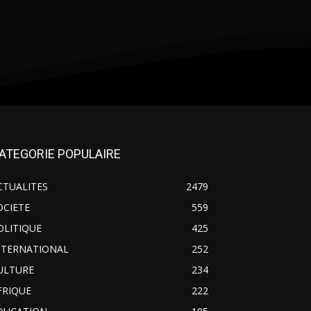
ATEGORIE POPULAIRE
CTUALITES
2479
OCIETE
559
OLITIQUE
425
NTERNATIONAL
252
ULTURE
234
FRIQUE
222