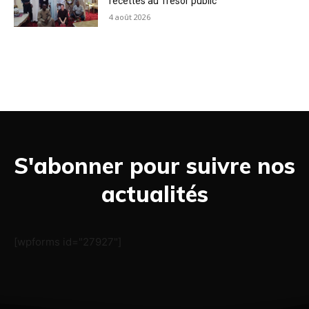
recettes au Trésor public
4 août 2026
S'abonner pour suivre nos
actualités
[wpforms id="27927"]