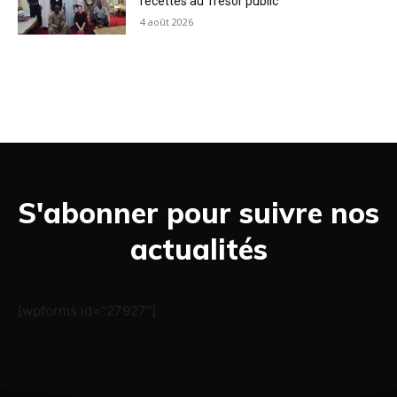
recettes au Trésor public
4 août 2026
S'abonner pour suivre nos
actualités
[wpforms id="27927"]