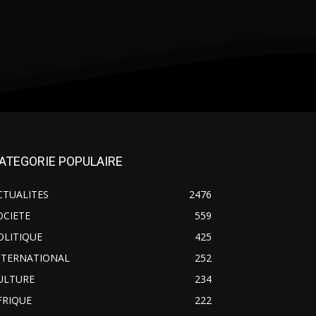
ATEGORIE POPULAIRE
CTUALITES
2476
OCIETE
559
OLITIQUE
425
NTERNATIONAL
252
ULTURE
234
FRIQUE
222