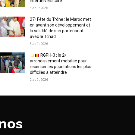
interuniversitaire
3 août 2026
27ᵉ Fête du Trône : le Maroc met
en avant son développement et
la solidité de son partenariat
avec le Tchad
3 août 2026
RGPH-3 : le 2ᵉ
arrondissement mobilisé pour
recenser les populations les plus
difficiles à atteindre
2 août 2026
 nos