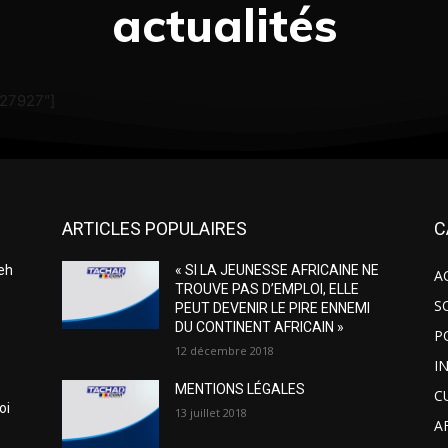
actualités
"27927"]
ARTICLES POPULAIRES
C
leh
« SI LA JEUNESSE AFRICAINE NE
A
TROUVE PAS D’EMPLOI, ELLE
S
PEUT DEVENIR LE PIRE ENNEMI
DU CONTINENT AFRICAIN »
P
12 décembre 2018
I
MENTIONS LÉGALES
C
oi
13 juillet 2018
A