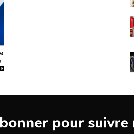
ue
a
0
bonner pour suivre