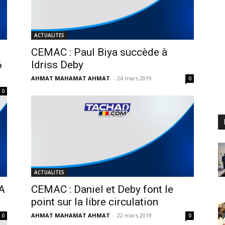
ACTUALITES
CEMAC : Paul Biya succède à
6
Idriss Deby
AHMAT MAHAMAT AHMAT
-
24 mars 2019
0
0
ACTUALITES
A
CEMAC : Daniel et Deby font le
point sur la libre circulation
AHMAT MAHAMAT AHMAT
-
22 mars 2019
0
0