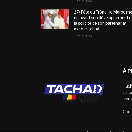
3 août 2026
27ᵉ Fête du Trône : le Maroc me
en avant son développement e
la solidité de son partenariat
avec le Tchad
3 août 2026
À 
Tach
tcha
trans
Cont