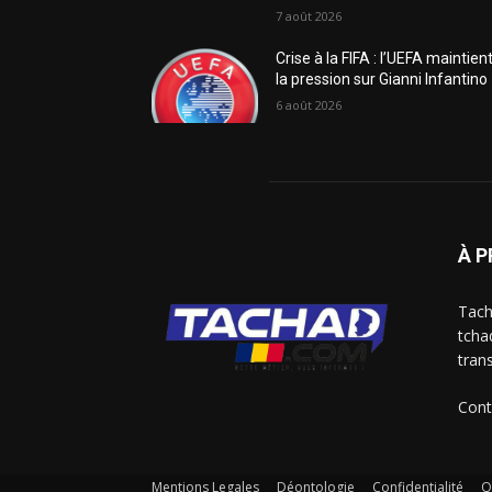
7 août 2026
Crise à la FIFA : l’UEFA maintien
la pression sur Gianni Infantino
6 août 2026
À 
Tach
tcha
trans
Cont
Mentions Legales
Déontologie
Confidentialité
Q