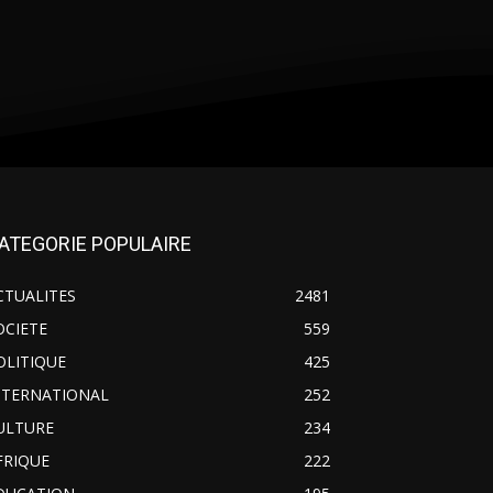
ATEGORIE POPULAIRE
CTUALITES
2481
OCIETE
559
OLITIQUE
425
NTERNATIONAL
252
ULTURE
234
FRIQUE
222