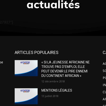
actualités
"27927"]
ARTICLES POPULAIRES
C
ipe
« SI LA JEUNESSE AFRICAINE NE
A
e
TROUVE PAS D’EMPLOI, ELLE
S
PEUT DEVENIR LE PIRE ENNEMI
DU CONTINENT AFRICAIN »
P
12 décembre 2018
I
MENTIONS LÉGALES
C
13 juillet 2018
A