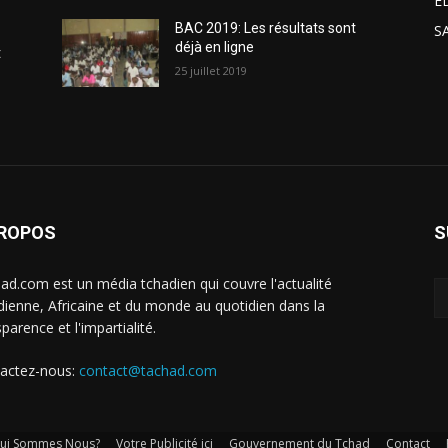
E
BAC 2019: Les résultats sont
S
déjà en ligne
t
25 juillet 2019
PROPOS
S
ad.com est un média tchadien qui couvre l'actualité
dienne, Africaine et du monde au quotidien dans la
parence et l'impartialité.
actez-nous:
contact@tachad.com
ui Sommes Nous?
Votre Publicité ici
Gouvernement du Tchad
Contact