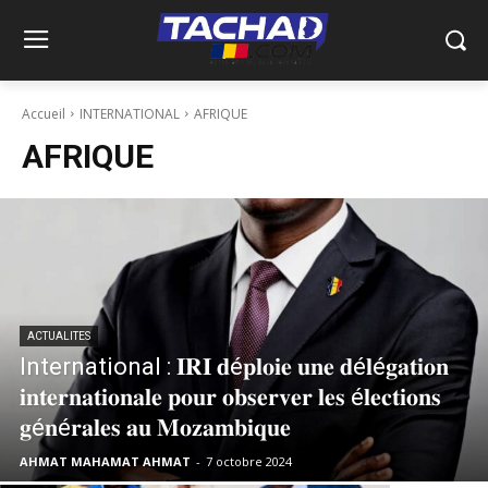
Accueil
INTERNATIONAL
AFRIQUE
AFRIQUE
ACTUALITES
International : 𝐈𝐑𝐈 𝐝é𝐩𝐥𝐨𝐢𝐞 𝐮𝐧𝐞 𝐝é𝐥é𝐠𝐚𝐭𝐢𝐨𝐧
𝐢𝐧𝐭𝐞𝐫𝐧𝐚𝐭𝐢𝐨𝐧𝐚𝐥𝐞 𝐩𝐨𝐮𝐫 𝐨𝐛𝐬𝐞𝐫𝐯𝐞𝐫 𝐥𝐞𝐬 é𝐥𝐞𝐜𝐭𝐢𝐨𝐧𝐬
𝐠é𝐧é𝐫𝐚𝐥𝐞𝐬 𝐚𝐮 𝐌𝐨𝐳𝐚𝐦𝐛𝐢𝐪𝐮𝐞
AHMAT MAHAMAT AHMAT
-
7 octobre 2024