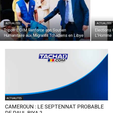
ACTUALITES
ACTUALITES
Tripoli :L’OIM Renforce son Soutien
Elections
Humanitaire aux Migrants Tchadiens en Libye
L’Homme d
ACTUALITES
CAMEROUN : LE SEPTENNAT PROBABLE
DE PAUL BIYA ?