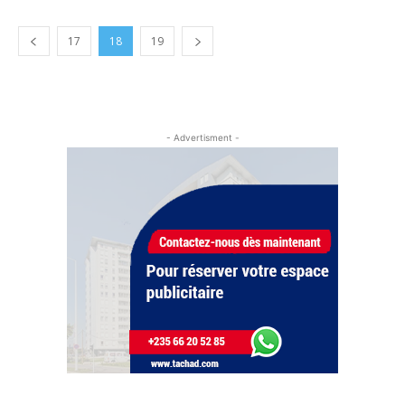
17
18
19
- Advertisment -